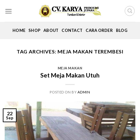
Skip
to
content
HOME
SHOP
ABOUT
CONTACT
CARA ORDER
BLOG
TAG ARCHIVES:
MEJA MAKAN TEREMBESI
MEJA MAKAN
Set Meja Makan Utuh
POSTED ON
BY
ADMIN
22
Sep