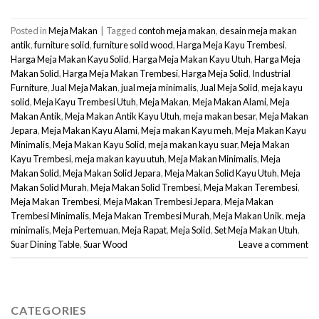
Posted in
Meja Makan
|
Tagged
contoh meja makan
,
desain meja makan
antik
,
furniture solid
,
furniture solid wood
,
Harga Meja Kayu Trembesi
,
Harga Meja Makan Kayu Solid
,
Harga Meja Makan Kayu Utuh
,
Harga Meja
Makan Solid
,
Harga Meja Makan Trembesi
,
Harga Meja Solid
,
Industrial
Furniture
,
Jual Meja Makan
,
jual meja minimalis
,
Jual Meja Solid
,
meja kayu
solid
,
Meja Kayu Trembesi Utuh
,
Meja Makan
,
Meja Makan Alami
,
Meja
Makan Antik
,
Meja Makan Antik Kayu Utuh
,
meja makan besar
,
Meja Makan
Jepara
,
Meja Makan Kayu Alami
,
Meja makan Kayu meh
,
Meja Makan Kayu
Minimalis
,
Meja Makan Kayu Solid
,
meja makan kayu suar
,
Meja Makan
Kayu Trembesi
,
meja makan kayu utuh
,
Meja Makan Minimalis
,
Meja
Makan Solid
,
Meja Makan Solid Jepara
,
Meja Makan Solid Kayu Utuh
,
Meja
Makan Solid Murah
,
Meja Makan Solid Trembesi
,
Meja Makan Terembesi
,
Meja Makan Trembesi
,
Meja Makan Trembesi Jepara
,
Meja Makan
Trembesi Minimalis
,
Meja Makan Trembesi Murah
,
Meja Makan Unik
,
meja
minimalis
,
Meja Pertemuan
,
Meja Rapat
,
Meja Solid
,
Set Meja Makan Utuh
,
Suar Dining Table
,
Suar Wood
Leave a comment
CATEGORIES