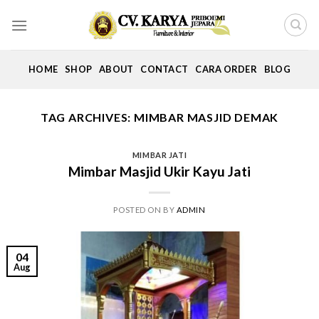
Skip
to
content
HOME
SHOP
ABOUT
CONTACT
CARA ORDER
BLOG
TAG ARCHIVES:
MIMBAR MASJID DEMAK
MIMBAR JATI
Mimbar Masjid Ukir Kayu Jati
POSTED ON
BY
ADMIN
04
Aug