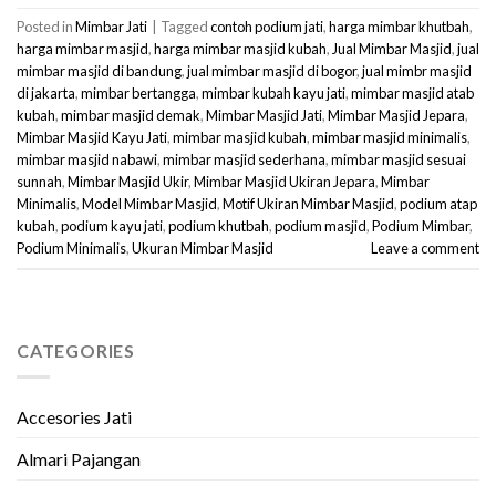
Posted in
Mimbar Jati
|
Tagged
contoh podium jati
,
harga mimbar khutbah
,
harga mimbar masjid
,
harga mimbar masjid kubah
,
Jual Mimbar Masjid
,
jual
mimbar masjid di bandung
,
jual mimbar masjid di bogor
,
jual mimbr masjid
di jakarta
,
mimbar bertangga
,
mimbar kubah kayu jati
,
mimbar masjid atab
kubah
,
mimbar masjid demak
,
Mimbar Masjid Jati
,
Mimbar Masjid Jepara
,
Mimbar Masjid Kayu Jati
,
mimbar masjid kubah
,
mimbar masjid minimalis
,
mimbar masjid nabawi
,
mimbar masjid sederhana
,
mimbar masjid sesuai
sunnah
,
Mimbar Masjid Ukir
,
Mimbar Masjid Ukiran Jepara
,
Mimbar
Minimalis
,
Model Mimbar Masjid
,
Motif Ukiran Mimbar Masjid
,
podium atap
kubah
,
podium kayu jati
,
podium khutbah
,
podium masjid
,
Podium Mimbar
,
Podium Minimalis
,
Ukuran Mimbar Masjid
Leave a comment
CATEGORIES
Accesories Jati
Almari Pajangan