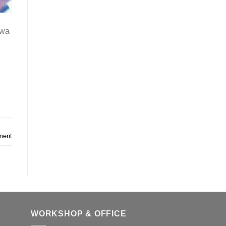
awa
ment
WORKSHOP & OFFICE