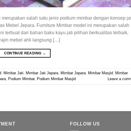
ni merupakan salah satu jenis podium mimbar dengan konsep j
as Mebel Jepara. Furniture Mimbar model ini merupakan salah
ni terbuat dari bahan baku kayu jati pilihan berkualitas terbaik,
ajin mebel ahli langsung […]
CONTINUE READING
→
d
,
Mimbar Jati
,
Mimbar Jati Jepara
,
Mimbar Jepara
,
Mimbar Masjid
,
Mimbar
para
,
Podium Mimbar
,
Podium Mimbar Masjid
Leave a com
YMENT
FOLLOW US