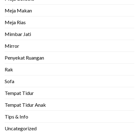
Meja Makan
Meja Rias
Mimbar Jati
Mirror
Penyekat Ruangan
Rak
Sofa
Tempat Tidur
Tempat Tidur Anak
Tips & Info
Uncategorized