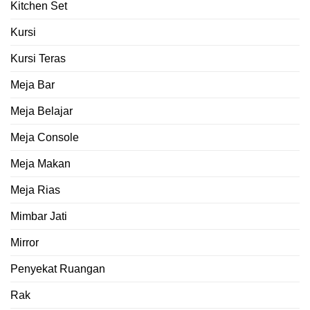
Kitchen Set
Kursi
Kursi Teras
Meja Bar
Meja Belajar
Meja Console
Meja Makan
Meja Rias
Mimbar Jati
Mirror
Penyekat Ruangan
Rak