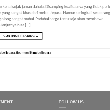
rkenal sejak jaman dahulu. Disamping kualitasnya yang tidak perl
an yang sangat khas dari mebel Jepara. Namun seringkali seseoran
olong sangat mahal. Padahal harga tentu saja akan membawa
 lanjutnya bisa […]
CONTINUE READING
→
bel jepara
,
tips memilih mebel jepara
YMENT
FOLLOW US