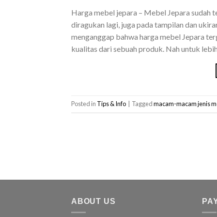
Harga mebel jepara – Mebel Jepara sudah te
diragukan lagi, juga pada tampilan dan ukir
menganggap bahwa harga mebel Jepara terg
kualitas dari sebuah produk. Nah untuk lebih
Posted in
Tips & Info
|
Tagged
macam-macam jenis me
ABOUT US
PA