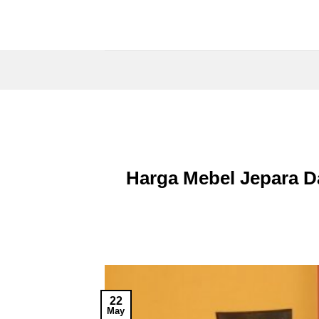
Skip
to
content
Harga Mebel Jepara 
22
May