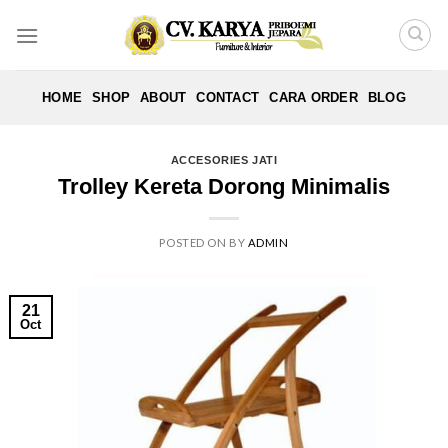
Skip
to
content
HOME
SHOP
ABOUT
CONTACT
CARA ORDER
BLOG
ACCESORIES JATI
Trolley Kereta Dorong Minimalis
POSTED ON
BY
ADMIN
21
Oct