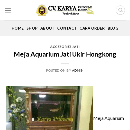
Skip
to
content
HOME
SHOP
ABOUT
CONTACT
CARA ORDER
BLOG
ACCESORIES JATI
Meja Aquarium Jati Ukir Hongkong
POSTED ON
BY
ADMIN
Meja Aquarium