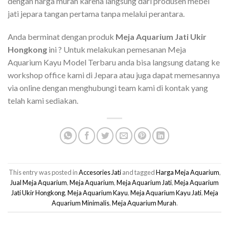
dengan harga murah karena langsung dari produsen mebel
jati jepara tangan pertama tanpa melalui perantara.
Anda berminat dengan produk
Meja Aquarium Jati Ukir
Hongkong
ini ? Untuk melakukan pemesanan Meja
Aquarium Kayu Model Terbaru anda bisa langsung datang ke
workshop office kami di Jepara atau juga dapat memesannya
via online dengan menghubungi team kami di kontak yang
telah kami sediakan.
This entry was posted in
Accesories Jati
and tagged
Harga Meja Aquarium
,
Jual Meja Aquarium
,
Meja Aquarium
,
Meja Aquarium Jati
,
Meja Aquarium
Jati Ukir Hongkong
,
Meja Aquarium Kayu
,
Meja Aquarium Kayu Jati
,
Meja
Aquarium Minimalis
,
Meja Aquarium Murah
.