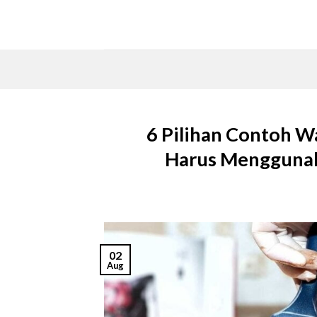
Skip
to
content
6 Pilihan Contoh Wa
Harus Menggunaka
02
Aug