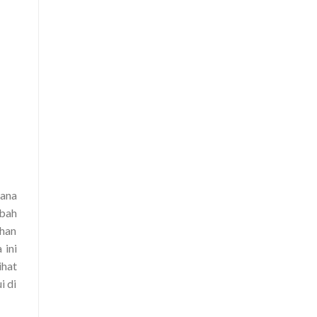
mana
ubah
ahan
 ini
ihat
i di