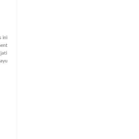
 ini
ment
jati
kayu