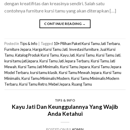
dengan kreatifitas dan kreasinya sendiri. Salah satu
contohnya furniture kursi tamu yang akan diterapkan […]
CONTINUE READING
→
Posted in
Tips & Info
|
Tagged
10+ Pilihan Paket Kursi Tamu Jati Terbaru
,
Furniture Jepara
,
Harga Kursi Tamu Jati
,
Investasi furniture
,
Jual Kursi
Tamu
,
Katalog Produk Kursi Tamu
,
Kayu Jati
,
Kursi Tamu
,
Kursi Tamu Jati
,
kursi tamu jati jepara
,
Kursi Tamu Jati Jepara Terbaru
,
Kursi Tamu Jati
Mewah
,
Kursi Tamu Jati Minimalis
,
Kursi Tamu Jepara
,
Kursi Tamu Jepara
Model Terbaru
,
kursi tamu klasik
,
Kursi Tamu Mewah Jepara
,
Kursi Tamu
Minimalis
,
Kursi Tamu Minimalis Modern
,
Kursi Tamu Minimalis Modern
Terbaru
,
Kursi Tamu Retro
,
Mebel Jepara
,
Ruang Tamu
TIPS & INFO
Kayu Jati Dan Keunggulannya Yang Wajib
Anda Ketahui
POSTED ON
BY
ADMIN