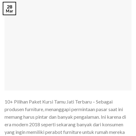
28
Mar
10+ Pilihan Paket Kursi Tamu Jati Terbaru – Sebagai
produsen furniture, menanggapi permintaan pasar saat ini
memang harus pintar dan banyak pengalaman. Ini karena di
era modern 2018 seperti sekarang banyak dari konsumen
yang ingin memiliki perabot furniture untuk rumah mereka