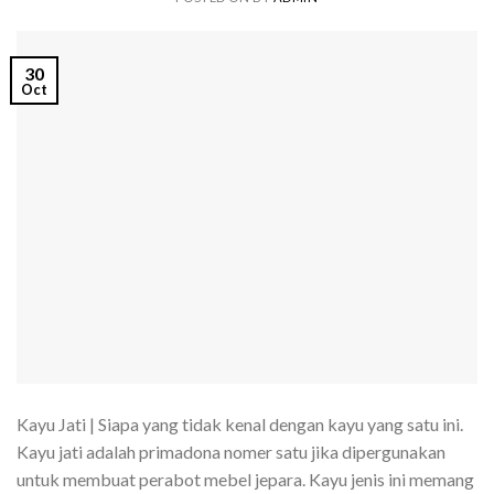
30
Oct
Kayu Jati | Siapa yang tidak kenal dengan kayu yang satu ini.
Kayu jati adalah primadona nomer satu jika dipergunakan
untuk membuat perabot mebel jepara. Kayu jenis ini memang