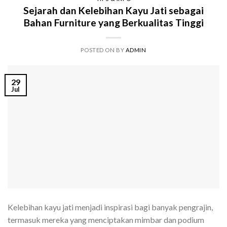
Sejarah dan Kelebihan Kayu Jati sebagai
Bahan Furniture yang Berkualitas Tinggi
POSTED ON
BY
ADMIN
29
Jul
Kelebihan kayu jati menjadi inspirasi bagi banyak pengrajin,
termasuk mereka yang menciptakan mimbar dan podium