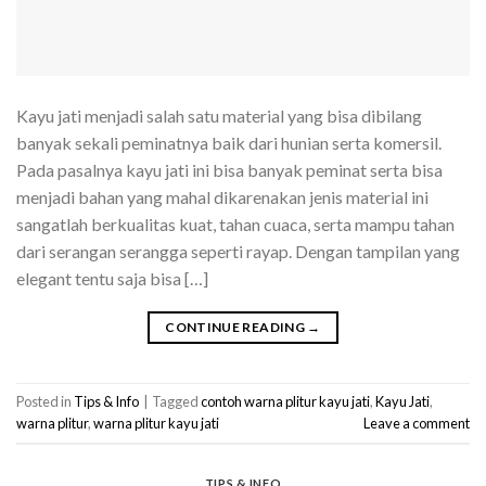
Kayu jati menjadi salah satu material yang bisa dibilang
banyak sekali peminatnya baik dari hunian serta komersil.
Pada pasalnya kayu jati ini bisa banyak peminat serta bisa
menjadi bahan yang mahal dikarenakan jenis material ini
sangatlah berkualitas kuat, tahan cuaca, serta mampu tahan
dari serangan serangga seperti rayap. Dengan tampilan yang
elegant tentu saja bisa […]
CONTINUE READING
→
Posted in
Tips & Info
|
Tagged
contoh warna plitur kayu jati
,
Kayu Jati
,
warna plitur
,
warna plitur kayu jati
Leave a comment
TIPS & INFO