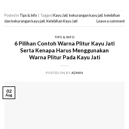
Posted in
Tips & Info
|
Tagged
Kayu Jati
,
kekurangan kayu jati
,
kelebihan
dan kekurangan kayu jati
,
Kelebihan Kayu Jati
Leave a comment
TIPS & INFO
6 Pilihan Contoh Warna Plitur Kayu Jati
Serta Kenapa Harus Menggunakan
Warna Plitur Pada Kayu Jati
POSTED ON
BY
ADMIN
02
Aug