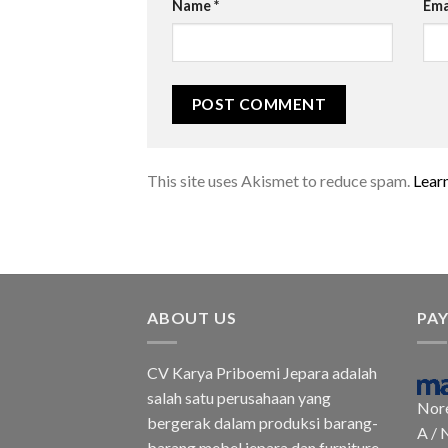
Name
*
Ema
This site uses Akismet to reduce spam.
Lear
ABOUT US
PA
CV Karya Priboemi Jepara adalah
salah satu perusahaan yang
Nor
bergerak dalam produksi barang-
A / 
barang mebel jepara dan furniture