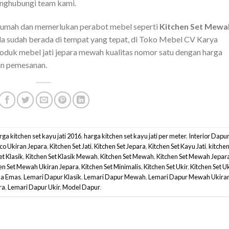
enghubungi team kami.
umah dan memerlukan perabot mebel seperti
Kitchen Set Mewa
anda sudah berada di tempat yang tepat, di Toko Mebel CV Karya
duk mebel jati jepara mewah kualitas nomor satu dengan harga
an pemesanan.
rga kitchen set kayu jati 2016
,
harga kitchen set kayu jati per meter
,
Interior Dapu
co Ukiran Jepara
,
Kitchen Set Jati
,
Kitchen Set Jepara
,
Kitchen Set Kayu Jati
,
kitchen
et Klasik
,
Kitchen Set Klasik Mewah
,
Kitchen Set Mewah
,
Kitchen Set Mewah Jepar
en Set Mewah Ukiran Jepara
,
Kitchen Set Minimalis
,
Kitchen Set Ukir
,
Kitchen Set U
na Emas
,
Lemari Dapur Klasik
,
Lemari Dapur Mewah
,
Lemari Dapur Mewah Ukira
ra
,
Lemari Dapur Ukir
,
Model Dapur
.