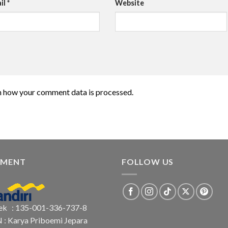
il
*
Website
n how your comment data is processed.
YMENT
FOLLOW US
ek : 135-001-336-737-8
N : Karya Priboemi Jepara