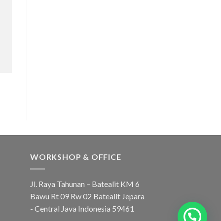
WORKSHOP & OFFICE
Jl. Raya Tahunan – Batealit KM 6
Bawu Rt 09 Rw 02 Batealit Jepara
- Central Java Indonesia 59461