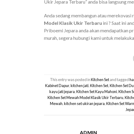
Ukir Jepara Terbaru” anda bisa langsung m
Anda sedang membangun atau merekovasi r
Model Klasik Ukir Terbaru
ini ? Saat ini 
Priboemi Jepara anda akan mendapatkan pro
murah, segera hubungi kami untuk melakuk
This entry was posted in
Kitchen Set
and tagged
ha
Kabinet Dapur
,
kitchen jati
,
Kitchen Set
,
Kitchen Set Du
kayu jati jepara
,
Kitchen Set Kayu Mahoni
,
Kitchen S
Kitchen Set Mewah Model Klasik Ukir Terbaru
,
Kitch
Mewah
,
kitchen set ukiran jepara
,
Kitchen Set War
Jepa
ADMIN