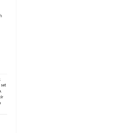
h
r
,
 set
a
,
kir
n