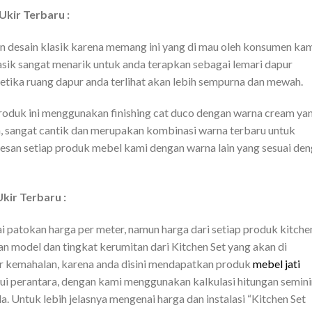
kir Terbaru :
an desain klasik karena memang ini yang di mau oleh konsumen kam
sik sangat menarik untuk anda terapkan sebagai lemari dapur
ketika ruang dapur anda terlihat akan lebih sempurna dan mewah.
produk ini menggunakan finishing cat duco dengan warna cream ya
, sangat cantik dan merupakan kombinasi warna terbaru untuk
mesan setiap produk mebel kami dengan warna lain yang sesuai de
kir Terbaru :
 patokan harga per meter, namun harga dari setiap produk kitche
 model dan tingkat kerumitan dari Kitchen Set yang akan di
ir kemahalan, karena anda disini mendapatkan produk
mebel jati
lui perantara, dengan kami menggunakan kalkulasi hitungan semin
 Untuk lebih jelasnya mengenai harga dan instalasi “Kitchen Set