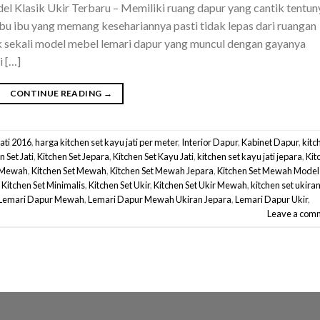
 Klasik Ukir Terbaru – Memiliki ruang dapur yang cantik tentun
u ibu yang memang kesehariannya pasti tidak lepas dari ruangan
ak sekali model mebel lemari dapur yang muncul dengan gayanya
 […]
CONTINUE READING
→
jati 2016
,
harga kitchen set kayu jati per meter
,
Interior Dapur
,
Kabinet Dapur
,
kitc
n Set Jati
,
Kitchen Set Jepara
,
Kitchen Set Kayu Jati
,
kitchen set kayu jati jepara
,
Kit
k Mewah
,
Kitchen Set Mewah
,
Kitchen Set Mewah Jepara
,
Kitchen Set Mewah Model
,
Kitchen Set Minimalis
,
Kitchen Set Ukir
,
Kitchen Set Ukir Mewah
,
kitchen set ukira
Lemari Dapur Mewah
,
Lemari Dapur Mewah Ukiran Jepara
,
Lemari Dapur Ukir
,
Leave a com