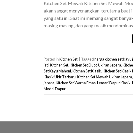
Kitchen Set Mewah Kitchen Set Mewah Model
akan sangat menyenangkan, terutama buat ib
yang satu ini. Saat ini memang sangat bany
masing masing, dan yang masih mendominasi
Posted in
Kitchen Set
|
Tagged
harga kitchen set kayu 
jati
,
Kitchen Set
,
Kitchen Set Duco Ukiran Jepara
,
Kitche
Set Kayu Mahoni
,
Kitchen Set Klasik
,
Kitchen Set Klasi
Klasik Ukir Terbaru
,
Kitchen Set Mewah Ukiran Jepara
jepara
,
Kitchen Set Warna Emas
,
Lemari Dapur Klasik
,
Model Dapur