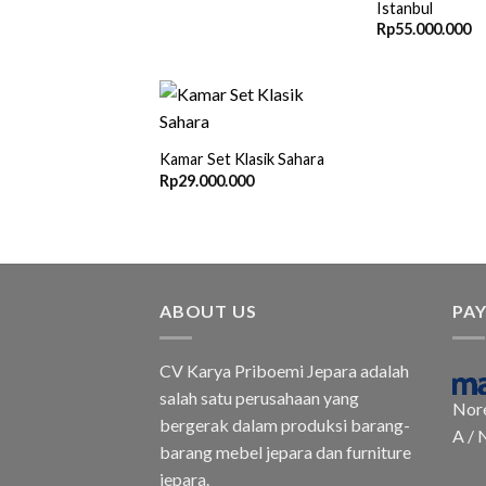
Istanbul
Rp
55.000.000
Kamar Set Klasik Sahara
Rp
29.000.000
ABOUT US
PA
CV Karya Priboemi Jepara adalah
salah satu perusahaan yang
Nor
bergerak dalam produksi barang-
A / 
barang mebel jepara dan furniture
jepara.