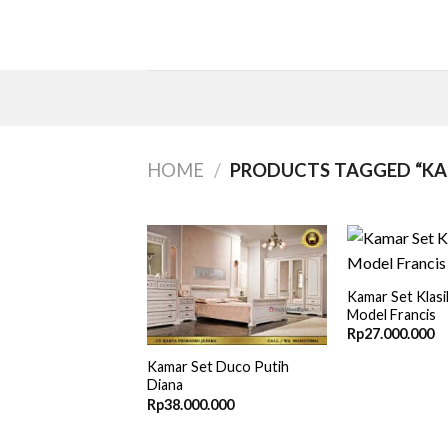
Skip
to
content
HOME
/
PRODUCTS TAGGED “KA
Kamar Set Klasi
Model Francis
Rp
27.000.000
Kamar Set Duco Putih
Diana
Rp
38.000.000