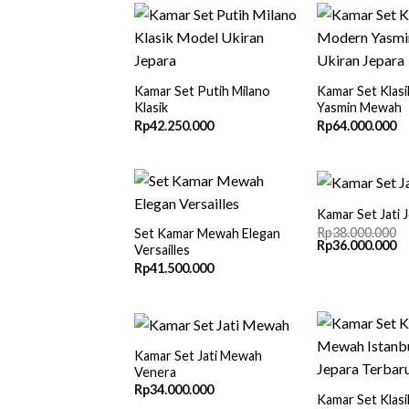
Kamar Set Putih Milano
Kamar Set Klas
Klasik
Yasmin Mewah
Rp
42.250.000
Rp
64.000.000
Kamar Set Jati 
Rp
38.000.000
Set Kamar Mewah Elegan
Original
Cu
Rp
36.000.000
Versailles
price
pr
Rp
41.500.000
was:
is:
Rp38.000.000.
Rp
Kamar Set Jati Mewah
Venera
Rp
34.000.000
Kamar Set Klas