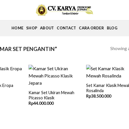
HOME
SHOP
ABOUT
CONTACT
CARA ORDER
BLOG
Showing a
MAR SET PENGANTIN”
k Eropa
Set Kamar Klasik Mewa
Rosalinda
Kamar Set Ukiran Mewah
Rp
38.500.000
Picasso Klasik
Rp
44.000.000