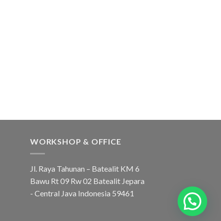
WORKSHOP & OFFICE
Jl. Raya Tahunan – Batealit KM 6
Bawu Rt 09 Rw 02 Batealit Jepara
- Central Java Indonesia 59461