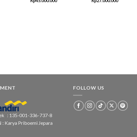
Rp
45.000.000
Rp
27.000.000
YMENT
FOLLOW US
ek : 135-001-336-737-8
N : Karya Priboemi Jepara