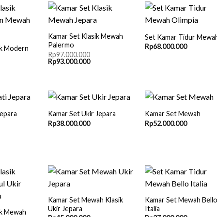
Kamar Set Klasik Mewah
Set Kamar Tidur Mewa
Palermo
Rp
68.000.000
ik Modern
Rp
97.000.000
Original
Current
Rp
93.000.000
price
price
was:
is:
Rp97.000.000.
Rp93.000.000.
Jepara
Kamar Set Ukir Jepara
Kamar Set Mewah
Rp
38.000.000
Rp
52.000.000
rrent
ice
36.000.000.
Kamar Set Mewah Klasik
Kamar Set Mewah Bell
Ukir Jepara
Italia
ik Mewah