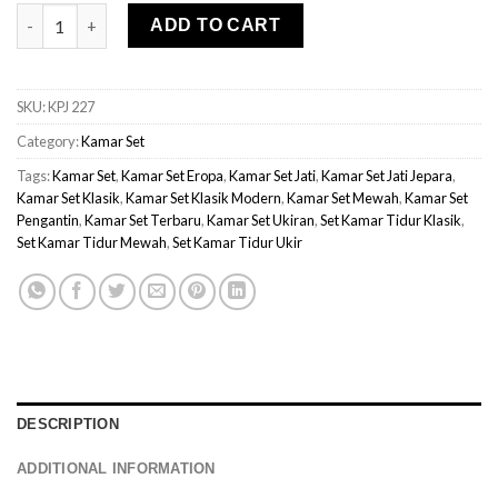
Kamar Set Klasik Mewah Palermo quantity
ADD TO CART
SKU:
KPJ 227
Category:
Kamar Set
Tags:
Kamar Set
,
Kamar Set Eropa
,
Kamar Set Jati
,
Kamar Set Jati Jepara
,
Kamar Set Klasik
,
Kamar Set Klasik Modern
,
Kamar Set Mewah
,
Kamar Set
Pengantin
,
Kamar Set Terbaru
,
Kamar Set Ukiran
,
Set Kamar Tidur Klasik
,
Set Kamar Tidur Mewah
,
Set Kamar Tidur Ukir
DESCRIPTION
ADDITIONAL INFORMATION