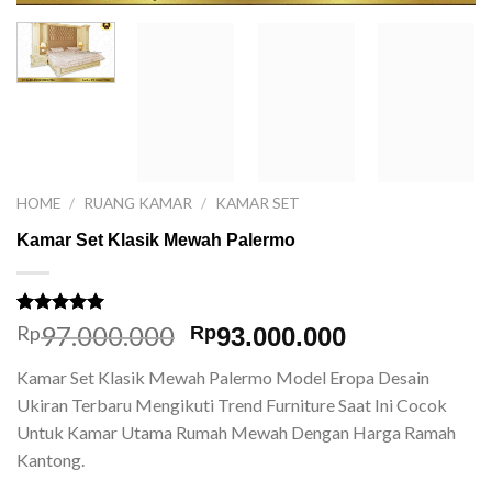
HOME
/
RUANG KAMAR
/
KAMAR SET
Kamar Set Klasik Mewah Palermo
Rated
1
5.00
97.000.000
Original
Current
Rp
Rp
93.000.000
out of 5
price
price
based on
Kamar Set Klasik Mewah Palermo Model Eropa Desain
customer
was:
is:
rating
Ukiran Terbaru Mengikuti Trend Furniture Saat Ini Cocok
Rp97.000.000.
Rp93.000.00
Untuk Kamar Utama Rumah Mewah Dengan Harga Ramah
Kantong.