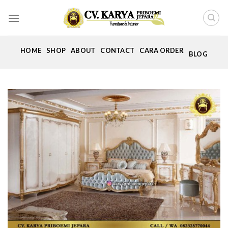
Skip
to
content
HOME
SHOP
ABOUT
CONTACT
CARA ORDER
BLOG