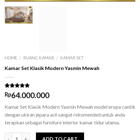
HOME
/
RUANG KAMAR
/
KAMAR SET
Kamar Set Klasik Modern Yasmin Mewah
Rated
1
5.00
64.000.000
Rp
out of 5
based on
Kamar Set Klasik Modern Yasmin Mewah model eropa cantik
customer
rating
dengan ukiran jepara asli sangat rekomended untuk anda
terapkan sebagai furniture interior kamar tidur utama.
Kamar Set Klasik Modern Yasmin Mewah quantity
ADD TO CART