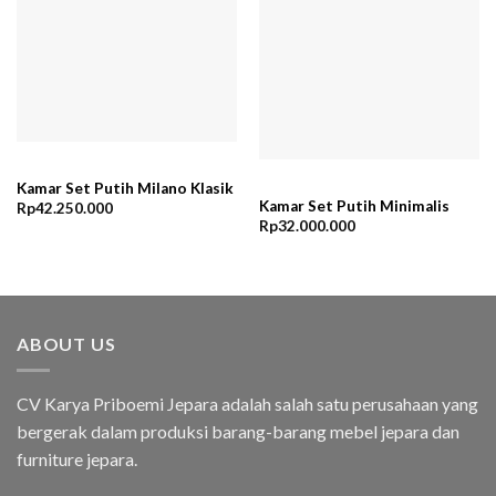
Kamar Set Putih Milano Klasik
Kamar Set Putih Minimalis
Rp
42.250.000
Rp
32.000.000
ABOUT US
CV Karya Priboemi Jepara adalah salah satu perusahaan yang
bergerak dalam produksi barang-barang mebel jepara dan
furniture jepara.