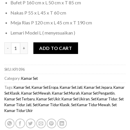
Bufet P 160 cm x L 50 cm x T 85 cm
Nakas P 55 x L 45 x T 60 cm
Meja Rias P 120 cm x L 45 cm x T 190 cm
Lemari Model L ( menyesuaikan )
Kamar Set Klasik Mewah Istanbul quantity
ADD TO CART
SKU:
KPJ 096
Category:
Kamar Set
Tags:
Kamar Set
,
Kamar Set Eropa
,
Kamar Set Jati
,
Kamar Set Jepara
,
Kamar
Set Klasik
,
Kamar Set Mewah
,
Kamar Set Murah
,
Kamar Set Pengantin
,
Kamar Set Terbaru
,
Kamar Set Ukir
,
Kamar Set Ukiran
,
Set Kamar Tidur
,
Set
Kamar Tidur Jati
,
Set Kamar Tidur Klasik
,
Set Kamar Tidur Mewah
,
Set
Kamar Tidur Ukir