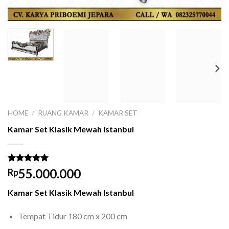
HOME
/
RUANG KAMAR
/
KAMAR SET
Kamar Set Klasik Mewah Istanbul
Rated
1
5.00
55.000.000
Rp
out of 5
based on
Kamar Set Klasik Mewah Istanbul
customer
rating
Tempat Tidur 180 cm x 200 cm