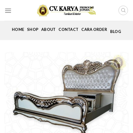
Skip
to
content
HOME
SHOP
ABOUT
CONTACT
CARA ORDER
BLOG