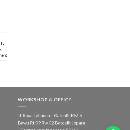
 Tv
v
,
ment
WORKSHOP & OFFICE
Jl. Raya Tahunan – Batealit KM 6
Bawu Rt 09 Rw 02 Batealit Jepara
- Central Java Indonesia 59461