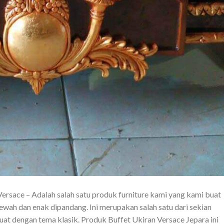
Versace – Adalah salah satu produk furniture kami yang kami buat
ewah dan enak dipandang. Ini merupakan salah satu dari sekian
uat dengan tema klasik. Produk Buffet Ukiran Versace Jepara ini