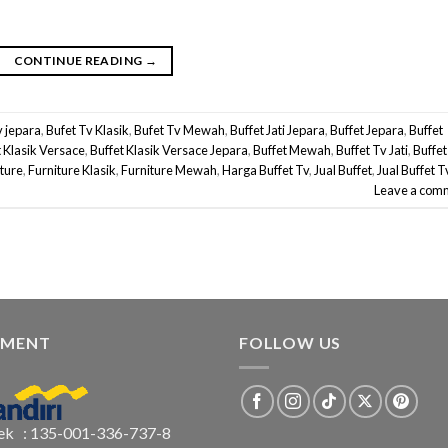
CONTINUE READING
→
v jepara
,
Bufet Tv Klasik
,
Bufet Tv Mewah
,
Buffet Jati Jepara
,
Buffet Jepara
,
Buffet
t Klasik Versace
,
Buffet Klasik Versace Jepara
,
Buffet Mewah
,
Buffet Tv Jati
,
Buffet
iture
,
Furniture Klasik
,
Furniture Mewah
,
Harga Buffet Tv
,
Jual Buffet
,
Jual Buffet T
Leave a com
YMENT
FOLLOW US
ek : 135-001-336-737-8