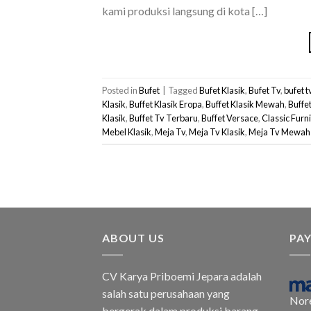
kami produksi langsung di kota […]
Posted in
Bufet
|
Tagged
Bufet Klasik
,
Bufet Tv
,
bufet t
Klasik
,
Buffet Klasik Eropa
,
Buffet Klasik Mewah
,
Buffe
Klasik
,
Buffet Tv Terbaru
,
Buffet Versace
,
Classic Furn
Mebel Klasik
,
Meja Tv
,
Meja Tv Klasik
,
Meja Tv Mewah
ABOUT US
PA
CV Karya Priboemi Jepara adalah
salah satu perusahaan yang
Nor
bergerak dalam produksi barang-