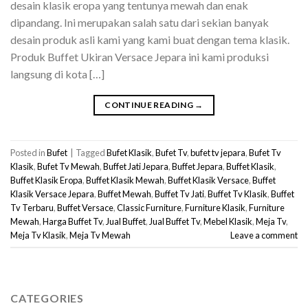
desain klasik eropa yang tentunya mewah dan enak
dipandang. Ini merupakan salah satu dari sekian banyak
desain produk asli kami yang kami buat dengan tema klasik.
Produk Buffet Ukiran Versace Jepara ini kami produksi
langsung di kota […]
CONTINUE READING
→
Posted in
Bufet
|
Tagged
Bufet Klasik
,
Bufet Tv
,
bufet tv jepara
,
Bufet Tv
Klasik
,
Bufet Tv Mewah
,
Buffet Jati Jepara
,
Buffet Jepara
,
Buffet Klasik
,
Buffet Klasik Eropa
,
Buffet Klasik Mewah
,
Buffet Klasik Versace
,
Buffet
Klasik Versace Jepara
,
Buffet Mewah
,
Buffet Tv Jati
,
Buffet Tv Klasik
,
Buffet
Tv Terbaru
,
Buffet Versace
,
Classic Furniture
,
Furniture Klasik
,
Furniture
Mewah
,
Harga Buffet Tv
,
Jual Buffet
,
Jual Buffet Tv
,
Mebel Klasik
,
Meja Tv
,
Meja Tv Klasik
,
Meja Tv Mewah
Leave a comment
CATEGORIES