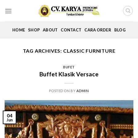
Skip
to
content
HOME
SHOP
ABOUT
CONTACT
CARA ORDER
BLOG
TAG ARCHIVES:
CLASSIC FURNITURE
BUFET
Buffet Klasik Versace
POSTED ON
BY
ADMIN
04
Jun