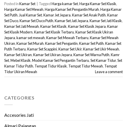
Posted in
Kamar Set
|
Tagged
Harga kamar Set
,
Harga Kamar Set Klasik
,
Harga Kamar Set Mewah
,
Harga Kamar Set Pengantin Murah
,
Harga Kamar
Set Putih
,
Jual Kamar Set
,
Kamar Jet Jepara
,
Kamar Set Anak Putih
,
Kamar
Set Duco
,
Kamar Set Duco Putih
,
Kamar Set Jati Jepara
,
Kamar Set Jati Klasik
,
Kamar Set Jati Mewah
,
Kamar Set Klasik
,
Kamar Set Klasik Jepara
,
Kamar
Set Klasik Modern
,
Kamar Set Klasik Terbaru
,
Kamar Set Klasik Ukiran
Jepara
,
kamar set mewah
,
Kamar Set Mewah Terbaru
,
Kamar Set Mewah
Ukiran
,
Kamar Set Murah
,
Kamar Set Pengantin
,
Kamar Set Putih
,
Kamar Set
Putih Terbaru
,
Kamar Set Scappini
,
Kamar Set Ukir
,
Kamar Set Ukir Mewah
,
Kamar Set Ukiran
,
Kamar Set Ukiran Jepara
,
Kamar Set Warna Putih
,
Kamr
Set
,
Mebel Klasik
,
Model Kamar Set Pengantin Terbaru
,
Set Kamar Tidur
,
Set
Kamar Tidur Putih
,
Tempat Tidur Klasik
,
Tempat Tidur Mewah
,
Tempat
Tidur Ukiran Mewah
Leave a comment
CATEGORIES
Accesories Jati
Almari Pajangan