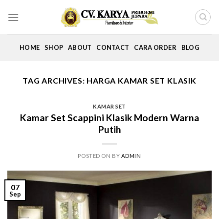
Skip
to
content
HOME
SHOP
ABOUT
CONTACT
CARA ORDER
BLOG
TAG ARCHIVES:
HARGA KAMAR SET KLASIK
KAMAR SET
Kamar Set Scappini Klasik Modern Warna
Putih
POSTED ON
BY
ADMIN
07
Sep