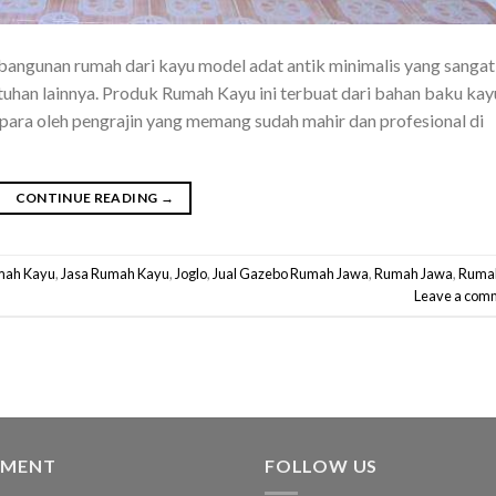
ngunan rumah dari kayu model adat antik minimalis yang sangat
tuhan lainnya. Produk Rumah Kayu ini terbuat dari bahan baku kay
jepara oleh pengrajin yang memang sudah mahir dan profesional di
CONTINUE READING
→
mah Kayu
,
Jasa Rumah Kayu
,
Joglo
,
Jual Gazebo Rumah Jawa
,
Rumah Jawa
,
Ruma
Leave a com
YMENT
FOLLOW US