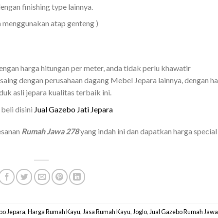
ngan finishing type lainnya.
gan menggunakan atap genteng )
ngan harga hitungan per meter, anda tidak perlu khawatir
rsaing dengan perusahaan dagang Mebel Jepara lainnya, dengan h
 asli jepara kualitas terbaik ini.
eli disini
Jual Gazebo Jati Jepara
esanan
Rumah Jawa 278
yang indah ini dan dapatkan harga special
bo Jepara
,
Harga Rumah Kayu
,
Jasa Rumah Kayu
,
Joglo
,
Jual Gazebo Rumah Jaw