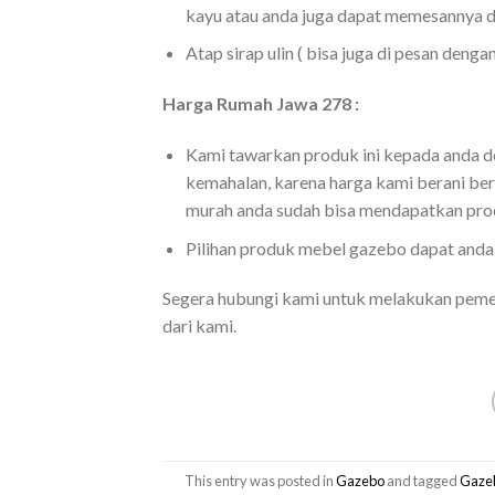
kayu atau anda juga dapat memesannya de
Atap sirap ulin ( bisa juga di pesan den
Harga Rumah Jawa 278 :
Kami tawarkan produk ini kepada anda de
kemahalan, karena harga kami berani be
murah anda sudah bisa mendapatkan produk
Pilihan produk mebel gazebo dapat anda b
Segera hubungi kami untuk melakukan pem
dari kami.
This entry was posted in
Gazebo
and tagged
Gaze