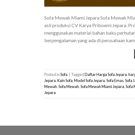
Sofa Mewah Miami Jepara Sofa Mewah Miami 
asli produksi CV Karya Priboemi Jepara. Pr
menggunakan material bahan baku perhutani 
berpengalaman yang ada di perusahaan kami,
Posted in
Sofa
|
Tagged
Daftar Harga Sofa Jepara
,
har
Jepara
,
Kain Sofa
,
Model Sofa Jepara
,
Sofa Emas
,
Sofa J
Mewah
,
Sofa Mewah
,
Sofa Mewah Miami Jepara
,
Sofa 
Jepara