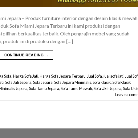
Jepara – Produk furniture interior dengan desain klasik mewah
oduk Sofa Miami Jepara Terbaru ini kami produksi dengan
pilihan berkualitas terbaik. Oleh pengrajin mebel yang sudah
 produk ini di produksi dengan […]
CONTINUE READING
→
ga Sofa
,
Harga Sofa Jati
,
Harga Sofa Jepara Terbaru
,
Jual Sofa
,
jual sofa jati
,
Jual So
ati
,
Sofa Jati Jepara
,
Sofa Jepara
,
Sofa Jepara Minimalis
,
Sofa klasik
,
Sofa Klasik
Minimalis Jepara
,
Sofa Tamu Jepara
,
Sofa Tamu Mewah
,
Sofa Ukir Jepara
,
Sofa Uki
Leave a com