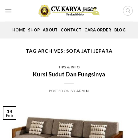
Skip
to
content
HOME
SHOP
ABOUT
CONTACT
CARA ORDER
BLOG
TAG ARCHIVES:
SOFA JATI JEPARA
TIPS & INFO
Kursi Sudut Dan Fungsinya
POSTED ON
BY
ADMIN
14
Feb