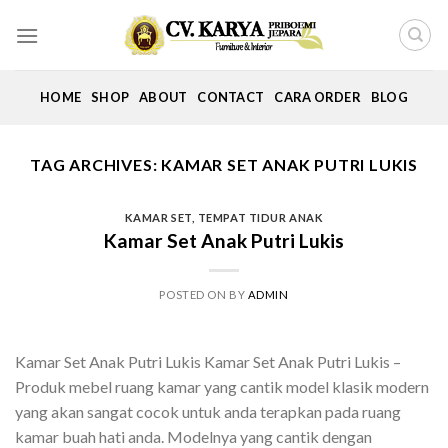
Skip
to
content
HOME
SHOP
ABOUT
CONTACT
CARA ORDER
BLOG
TAG ARCHIVES:
KAMAR SET ANAK PUTRI LUKIS
KAMAR SET
,
TEMPAT TIDUR ANAK
Kamar Set Anak Putri Lukis
POSTED ON
BY
ADMIN
Kamar Set Anak Putri Lukis Kamar Set Anak Putri Lukis –
Produk mebel ruang kamar yang cantik model klasik modern
yang akan sangat cocok untuk anda terapkan pada ruang
kamar buah hati anda. Modelnya yang cantik dengan