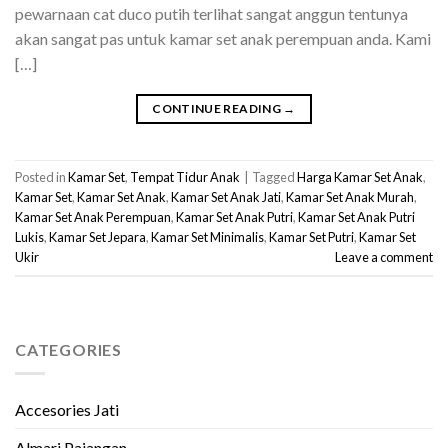
pewarnaan cat duco putih terlihat sangat anggun tentunya
akan sangat pas untuk kamar set anak perempuan anda. Kami
[…]
CONTINUE READING
→
Posted in
Kamar Set
,
Tempat Tidur Anak
|
Tagged
Harga Kamar Set Anak
,
Kamar Set
,
Kamar Set Anak
,
Kamar Set Anak Jati
,
Kamar Set Anak Murah
,
Kamar Set Anak Perempuan
,
Kamar Set Anak Putri
,
Kamar Set Anak Putri
Lukis
,
Kamar Set Jepara
,
Kamar Set Minimalis
,
Kamar Set Putri
,
Kamar Set
Ukir
Leave a comment
CATEGORIES
Accesories Jati
Almari Pajangan