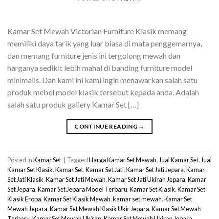
Kamar Set Mewah Victorian Furniture Klasik memang
memiliki daya tarik yang luar biasa di mata penggemarnya,
dan memang furniture jenis ini tergolong mewah dan
harganya sedikit lebih mahal di banding furniture model
minimalis. Dan kami ini kami ingin menawarkan salah satu
produk mebel model klasik tersebut kepada anda. Adalah
salah satu produk gallery Kamar Set […]
CONTINUE READING
→
Posted in
Kamar Set
|
Tagged
Harga Kamar Set Mewah
,
Jual Kamar Set
,
Jual
Kamar Set Klasik
,
Kamar Set
,
Kamar Set Jati
,
Kamar Set Jati Jepara
,
Kamar
Set Jati Klasik
,
Kamar Set Jati Mewah
,
Kamar Set Jati Ukiran Jepara
,
Kamar
Set Jepara
,
Kamar Set Jepara Model Terbaru
,
Kamar Set Klasik
,
Kamar Set
Klasik Eropa
,
Kamar Set Klasik Mewah
,
kamar set mewah
,
Kamar Set
Mewah Jepara
,
Kamar Set Mewah Klasik Ukir Jepara
,
Kamar Set Mewah
Terbaru
,
Kamar Set Mewah Ukiran
,
Kamar Set Mewah Ukiran Jepara
,