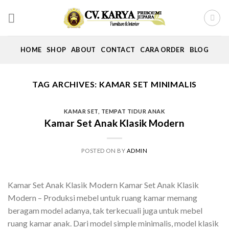
Skip
to
content
HOME
SHOP
ABOUT
CONTACT
CARA ORDER
BLOG
TAG ARCHIVES:
KAMAR SET MINIMALIS
KAMAR SET
,
TEMPAT TIDUR ANAK
Kamar Set Anak Klasik Modern
POSTED ON
BY
ADMIN
Kamar Set Anak Klasik Modern Kamar Set Anak Klasik
Modern – Produksi mebel untuk ruang kamar memang
beragam model adanya, tak terkecuali juga untuk mebel
ruang kamar anak. Dari model simple minimalis, model klasik