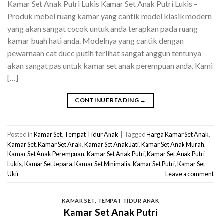
Kamar Set Anak Putri Lukis Kamar Set Anak Putri Lukis –
Produk mebel ruang kamar yang cantik model klasik modern
yang akan sangat cocok untuk anda terapkan pada ruang
kamar buah hati anda. Modelnya yang cantik dengan
pewarnaan cat duco putih terlihat sangat anggun tentunya
akan sangat pas untuk kamar set anak perempuan anda. Kami
[…]
CONTINUE READING
→
Posted in
Kamar Set
,
Tempat Tidur Anak
|
Tagged
Harga Kamar Set Anak
,
Kamar Set
,
Kamar Set Anak
,
Kamar Set Anak Jati
,
Kamar Set Anak Murah
,
Kamar Set Anak Perempuan
,
Kamar Set Anak Putri
,
Kamar Set Anak Putri
Lukis
,
Kamar Set Jepara
,
Kamar Set Minimalis
,
Kamar Set Putri
,
Kamar Set
Ukir
Leave a comment
KAMAR SET
,
TEMPAT TIDUR ANAK
Kamar Set Anak Putri