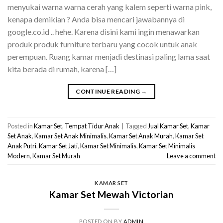
menyukai warna warna cerah yang kalem seperti warna pink,
kenapa demikian ? Anda bisa mencari jawabannya di
google.co.id .. hehe. Karena disini kami ingin menawarkan
produk produk furniture terbaru yang cocok untuk anak
perempuan. Ruang kamar menjadi destinasi paling lama saat
kita berada di rumah, karena […]
CONTINUE READING
→
Posted in
Kamar Set
,
Tempat Tidur Anak
|
Tagged
Jual Kamar Set
,
Kamar
Set Anak
,
Kamar Set Anak Minimalis
,
Kamar Set Anak Murah
,
Kamar Set
Anak Putri
,
Kamar Set Jati
,
Kamar Set Minimalis
,
Kamar Set Minimalis
Modern
,
Kamar Set Murah
Leave a comment
KAMAR SET
Kamar Set Mewah Victorian
POSTED ON
BY
ADMIN