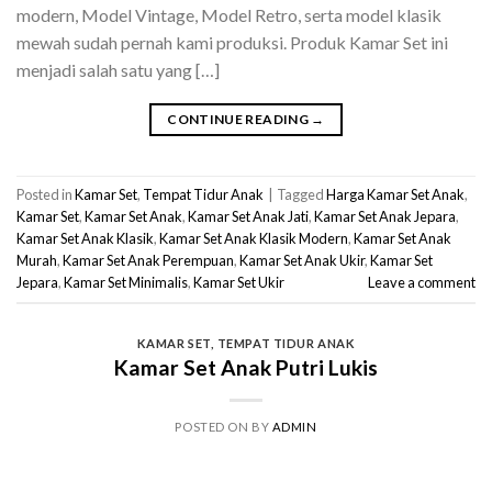
modern, Model Vintage, Model Retro, serta model klasik
mewah sudah pernah kami produksi. Produk Kamar Set ini
menjadi salah satu yang […]
CONTINUE READING
→
Posted in
Kamar Set
,
Tempat Tidur Anak
|
Tagged
Harga Kamar Set Anak
,
Kamar Set
,
Kamar Set Anak
,
Kamar Set Anak Jati
,
Kamar Set Anak Jepara
,
Kamar Set Anak Klasik
,
Kamar Set Anak Klasik Modern
,
Kamar Set Anak
Murah
,
Kamar Set Anak Perempuan
,
Kamar Set Anak Ukir
,
Kamar Set
Jepara
,
Kamar Set Minimalis
,
Kamar Set Ukir
Leave a comment
KAMAR SET
,
TEMPAT TIDUR ANAK
Kamar Set Anak Putri Lukis
POSTED ON
BY
ADMIN