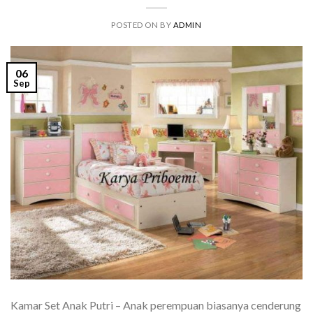
POSTED ON
BY
ADMIN
06
Sep
Kamar Set Anak Putri – Anak perempuan biasanya cenderung