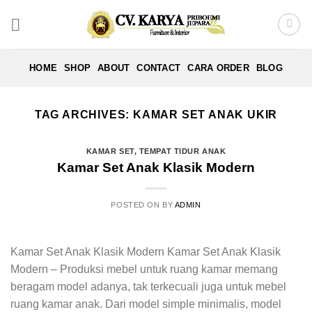
Skip
to
content
HOME
SHOP
ABOUT
CONTACT
CARA ORDER
BLOG
TAG ARCHIVES:
KAMAR SET ANAK UKIR
KAMAR SET
,
TEMPAT TIDUR ANAK
Kamar Set Anak Klasik Modern
POSTED ON
BY
ADMIN
Kamar Set Anak Klasik Modern Kamar Set Anak Klasik
Modern – Produksi mebel untuk ruang kamar memang
beragam model adanya, tak terkecuali juga untuk mebel
ruang kamar anak. Dari model simple minimalis, model