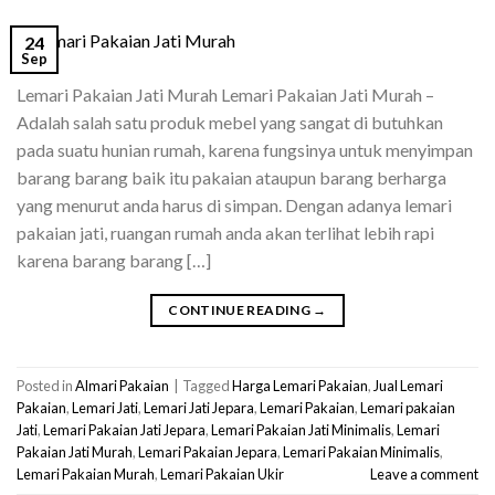
24
Sep
Lemari Pakaian Jati Murah Lemari Pakaian Jati Murah –
Adalah salah satu produk mebel yang sangat di butuhkan
pada suatu hunian rumah, karena fungsinya untuk menyimpan
barang barang baik itu pakaian ataupun barang berharga
yang menurut anda harus di simpan. Dengan adanya lemari
pakaian jati, ruangan rumah anda akan terlihat lebih rapi
karena barang barang […]
CONTINUE READING
→
Posted in
Almari Pakaian
|
Tagged
Harga Lemari Pakaian
,
Jual Lemari
Pakaian
,
Lemari Jati
,
Lemari Jati Jepara
,
Lemari Pakaian
,
Lemari pakaian
Jati
,
Lemari Pakaian Jati Jepara
,
Lemari Pakaian Jati Minimalis
,
Lemari
Pakaian Jati Murah
,
Lemari Pakaian Jepara
,
Lemari Pakaian Minimalis
,
Lemari Pakaian Murah
,
Lemari Pakaian Ukir
Leave a comment