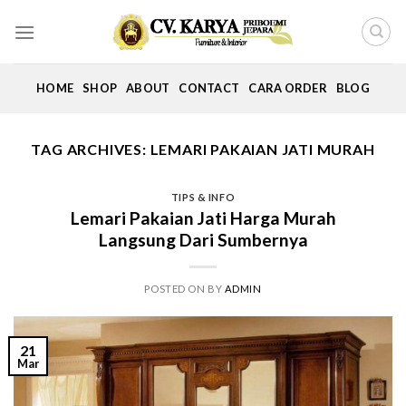
Skip
to
content
HOME
SHOP
ABOUT
CONTACT
CARA ORDER
BLOG
TAG ARCHIVES:
LEMARI PAKAIAN JATI MURAH
TIPS & INFO
Lemari Pakaian Jati Harga Murah
Langsung Dari Sumbernya
POSTED ON
BY
ADMIN
21
Mar