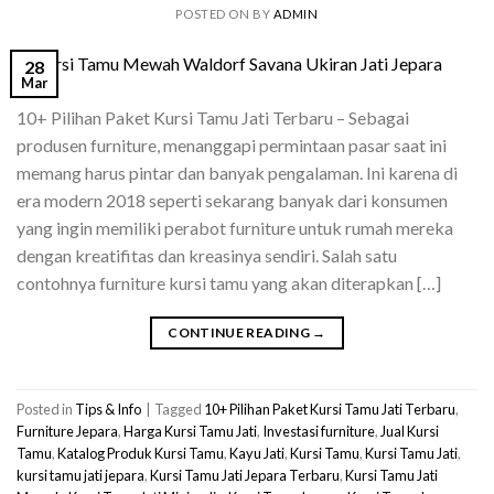
POSTED ON
BY
ADMIN
28
Mar
10+ Pilihan Paket Kursi Tamu Jati Terbaru – Sebagai
produsen furniture, menanggapi permintaan pasar saat ini
memang harus pintar dan banyak pengalaman. Ini karena di
era modern 2018 seperti sekarang banyak dari konsumen
yang ingin memiliki perabot furniture untuk rumah mereka
dengan kreatifitas dan kreasinya sendiri. Salah satu
contohnya furniture kursi tamu yang akan diterapkan […]
CONTINUE READING
→
Posted in
Tips & Info
|
Tagged
10+ Pilihan Paket Kursi Tamu Jati Terbaru
,
Furniture Jepara
,
Harga Kursi Tamu Jati
,
Investasi furniture
,
Jual Kursi
Tamu
,
Katalog Produk Kursi Tamu
,
Kayu Jati
,
Kursi Tamu
,
Kursi Tamu Jati
,
kursi tamu jati jepara
,
Kursi Tamu Jati Jepara Terbaru
,
Kursi Tamu Jati