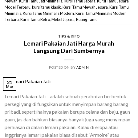
Mewah
,
Kursi Tamu Jati Minimalis
,
Kursi Tamu Jepara
,
Kursi Tamu Jepara
Model Terbaru
,
kursi tamu klasik
,
Kursi Tamu Mewah Jepara
,
Kursi Tamu
Minimalis
,
Kursi Tamu Minimalis Modern
,
Kursi Tamu Minimalis Modern
Terbaru
,
Kursi Tamu Retro
,
Mebel Jepara
,
Ruang Tamu
TIPS & INFO
Lemari Pakaian Jati Harga Murah
Langsung Dari Sumbernya
POSTED ON
BY
ADMIN
21
Mar
Lemari Pakaian Jati – adalah sebuah perabotan berbentuk
persegi yang di fungsikan untuk menyimpan barang barang
pribadi, seperti halnya pakaian berupa celana dan baju, gaun
gaun, jas dan bahkan biasanya banyak juga yang menyimpan
perhiasan di dalam lemari pakaian. Kalau di eropa atau
inggrisnya lemari pakaian biasa disebut “Armoire” atau