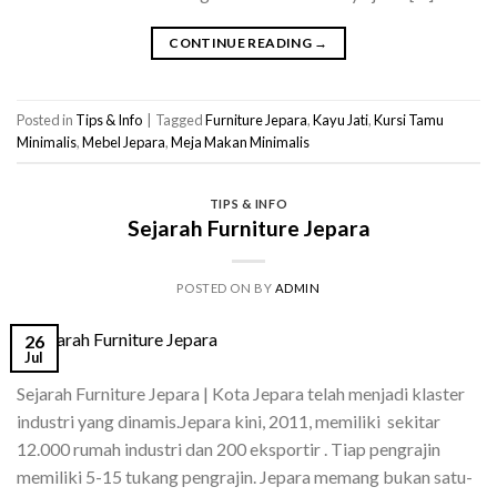
CONTINUE READING
→
Posted in
Tips & Info
|
Tagged
Furniture Jepara
,
Kayu Jati
,
Kursi Tamu
Minimalis
,
Mebel Jepara
,
Meja Makan Minimalis
TIPS & INFO
Sejarah Furniture Jepara
POSTED ON
BY
ADMIN
26
Jul
Sejarah Furniture Jepara | Kota Jepara telah menjadi klaster
industri yang dinamis.Jepara kini, 2011, memiliki sekitar
12.000 rumah industri dan 200 eksportir . Tiap pengrajin
memiliki 5-15 tukang pengrajin. Jepara memang bukan satu-