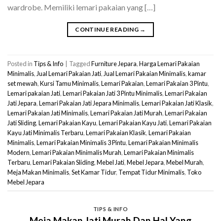
wardrobe. Memiliki lemari pakaian yang […]
CONTINUE READING
→
Posted in
Tips & Info
|
Tagged
Furniture Jepara
,
Harga Lemari Pakaian
Minimalis
,
Jual Lemari Pakaian Jati
,
Jual Lemari Pakaian Minimalis
,
kamar
set mewah
,
Kursi Tamu Minimalis
,
Lemari Pakaian
,
Lemari Pakaian 3 Pintu
,
Lemari pakaian Jati
,
Lemari Pakaian Jati 3 Pintu Minimalis
,
Lemari Pakaian
Jati Jepara
,
Lemari Pakaian Jati Jepara Minimalis
,
Lemari Pakaian Jati Klasik
,
Lemari Pakaian Jati Minimalis
,
Lemari Pakaian Jati Murah
,
Lemari Pakaian
Jati Sliding
,
Lemari Pakaian Kayu
,
Lemari Pakaian Kayu Jati
,
Lemari Pakaian
Kayu Jati Minimalis Terbaru
,
Lemari Pakaian Klasik
,
Lemari Pakaian
Minimalis
,
Lemari Pakaian Minimalis 3 Pintu
,
Lemari Pakaian Minimalis
Modern
,
Lemari Pakaian Minimalis Murah
,
Lemari Pakaian Minimalis
Terbaru
,
Lemari Pakaian Sliding
,
Mebel Jati
,
Mebel Jepara
,
Mebel Murah
,
Meja Makan Minimalis
,
Set Kamar Tidur
,
Tempat Tidur Minimalis
,
Toko
Mebel Jepara
TIPS & INFO
Meja Makan Jati Murah Dan Hal Yang