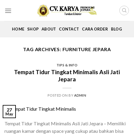
Skip
to
content
HOME
SHOP
ABOUT
CONTACT
CARA ORDER
BLOG
TAG ARCHIVES:
FURNITURE JEPARA
TIPS & INFO
Tempat Tidur Tingkat Minimalis Asli Jati
Jepara
POSTED ON
BY
ADMIN
27
May
Tempat Tidur Tingkat Minimalis Asli Jati Jepara – Memiliki
ruangan kamar dengan space yang cukup atau bahkan bisa