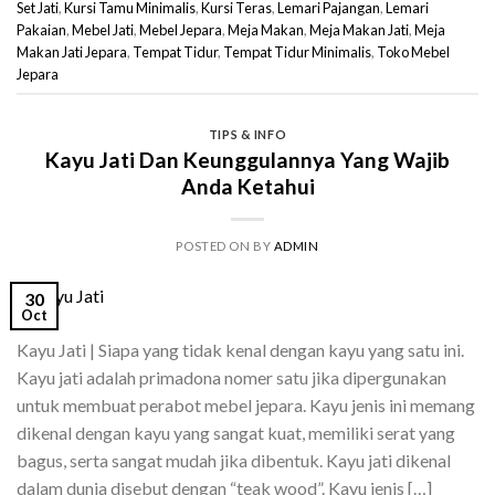
Set Jati
,
Kursi Tamu Minimalis
,
Kursi Teras
,
Lemari Pajangan
,
Lemari
Pakaian
,
Mebel Jati
,
Mebel Jepara
,
Meja Makan
,
Meja Makan Jati
,
Meja
Makan Jati Jepara
,
Tempat Tidur
,
Tempat Tidur Minimalis
,
Toko Mebel
Jepara
TIPS & INFO
Kayu Jati Dan Keunggulannya Yang Wajib
Anda Ketahui
POSTED ON
BY
ADMIN
30
Oct
Kayu Jati | Siapa yang tidak kenal dengan kayu yang satu ini.
Kayu jati adalah primadona nomer satu jika dipergunakan
untuk membuat perabot mebel jepara. Kayu jenis ini memang
dikenal dengan kayu yang sangat kuat, memiliki serat yang
bagus, serta sangat mudah jika dibentuk. Kayu jati dikenal
dalam dunia disebut dengan “teak wood”. Kayu jenis […]