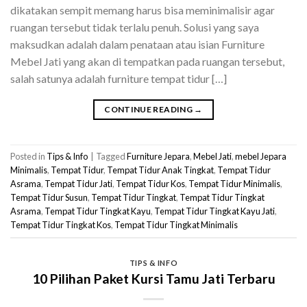
dikatakan sempit memang harus bisa meminimalisir agar
ruangan tersebut tidak terlalu penuh. Solusi yang saya
maksudkan adalah dalam penataan atau isian Furniture
Mebel Jati yang akan di tempatkan pada ruangan tersebut,
salah satunya adalah furniture tempat tidur […]
CONTINUE READING
→
Posted in
Tips & Info
|
Tagged
Furniture Jepara
,
Mebel Jati
,
mebel Jepara
Minimalis
,
Tempat Tidur
,
Tempat Tidur Anak Tingkat
,
Tempat Tidur
Asrama
,
Tempat Tidur Jati
,
Tempat Tidur Kos
,
Tempat Tidur Minimalis
,
Tempat Tidur Susun
,
Tempat Tidur Tingkat
,
Tempat Tidur Tingkat
Asrama
,
Tempat Tidur Tingkat Kayu
,
Tempat Tidur Tingkat Kayu Jati
,
Tempat Tidur Tingkat Kos
,
Tempat Tidur Tingkat Minimalis
TIPS & INFO
10 Pilihan Paket Kursi Tamu Jati Terbaru