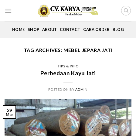
Skip
to
content
HOME
SHOP
ABOUT
CONTACT
CARA ORDER
BLOG
TAG ARCHIVES:
MEBEL JEPARA JATI
TIPS & INFO
Perbedaan Kayu Jati
POSTED ON
BY
ADMIN
29
Mar