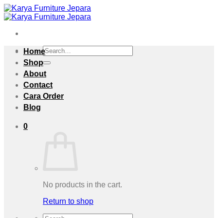
Skip
to
content
Search
Home
for:
Shop
About
Contact
Cara Order
Blog
0
No products in the cart.
Return to shop
Search