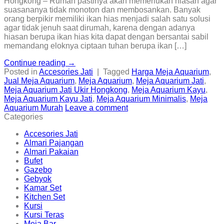
Hongkong – Rumah pastinya akan memerlukan hiasan agar
suasananya tidak monoton dan membosankan. Banyak
orang berpikir memiliki ikan hias menjadi salah satu solusi
agar tidak jenuh saat dirumah, karena dengan adanya
hiasan berupa ikan hias kita dapat dengan bersantai sabil
memandang eloknya ciptaan tuhan berupa ikan […]
Continue reading
→
Posted in
Accesories Jati
|
Tagged
Harga Meja Aquarium
,
Jual Meja Aquarium
,
Meja Aquarium
,
Meja Aquarium Jati
,
Meja Aquarium Jati Ukir Hongkong
,
Meja Aquarium Kayu
,
Meja Aquarium Kayu Jati
,
Meja Aquarium Minimalis
,
Meja
Aquarium Murah
Leave a comment
Categories
Accesories Jati
Almari Pajangan
Almari Pakaian
Bufet
Gazebo
Gebyok
Kamar Set
Kitchen Set
Kursi
Kursi Teras
Meja Bar