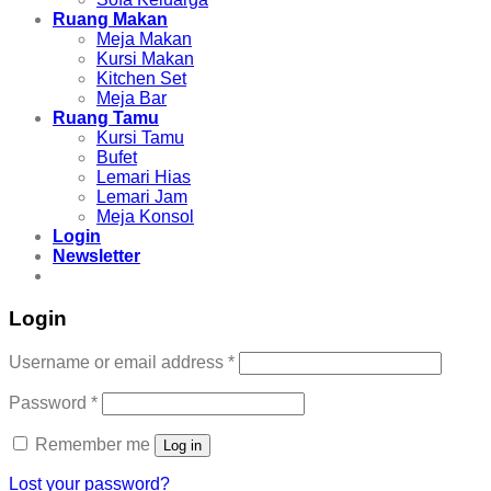
Ruang Makan
Meja Makan
Kursi Makan
Kitchen Set
Meja Bar
Ruang Tamu
Kursi Tamu
Bufet
Lemari Hias
Lemari Jam
Meja Konsol
Login
Newsletter
Login
Username or email address
*
Password
*
Remember me
Log in
Lost your password?