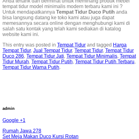
Anda tertarik dan berminat untuk meminang produk mebel
tempat tidur model minimalis modern terbaru kami ini ?
Untuk mendapatkannya
Tempat Tidur Duco Putih
anda
bisa langsung datang ke toko kami atau juga dapat
memesannya secara online dengan menghubungi kami di
salah satu kontak yang telah kami sediakan di katalog
website kami ini.
This entry was posted in
Tempat Tidur
and tagged
Harga
Tempat Tidur
,
Jual Tempat Tidur
,
Tempat Tidur
,
Tempat Tidur
Duco 286
,
Tempat Tidur Jati
,
Tempat Tidur Minimalis
,
Tempat
Tidur Murah
,
Tempat Tidur Putih
,
Tempat Tidur Putih Terbaru
,
Tempat Tidur Warna Putih
.
admin
Google +1
Rumah Jawa 278
Set Meja Makan Duco Kursi Rotan