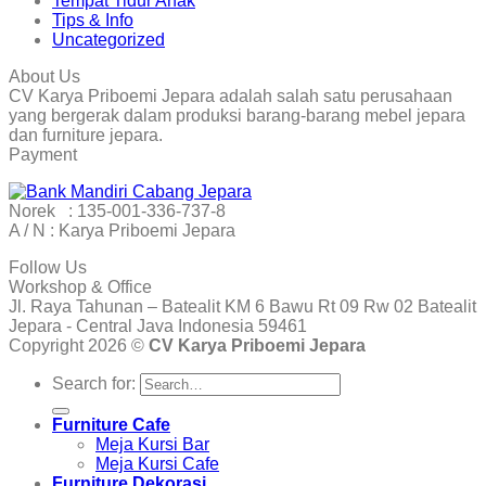
Tempat Tidur Anak
Tips & Info
Uncategorized
About Us
CV Karya Priboemi Jepara adalah salah satu perusahaan
yang bergerak dalam produksi barang-barang mebel jepara
dan furniture jepara.
Payment
Norek : 135-001-336-737-8
A / N : Karya Priboemi Jepara
Follow Us
Workshop & Office
Jl. Raya Tahunan – Batealit KM 6 Bawu Rt 09 Rw 02 Batealit
Jepara - Central Java Indonesia 59461
Copyright 2026 ©
CV Karya Priboemi Jepara
Search for:
Furniture Cafe
Meja Kursi Bar
Meja Kursi Cafe
Furniture Dekorasi