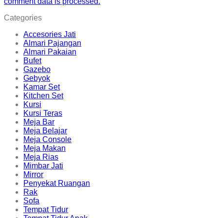
comment data is processed.
Categories
Accesories Jati
Almari Pajangan
Almari Pakaian
Bufet
Gazebo
Gebyok
Kamar Set
Kitchen Set
Kursi
Kursi Teras
Meja Bar
Meja Belajar
Meja Console
Meja Makan
Meja Rias
Mimbar Jati
Mirror
Penyekat Ruangan
Rak
Sofa
Tempat Tidur