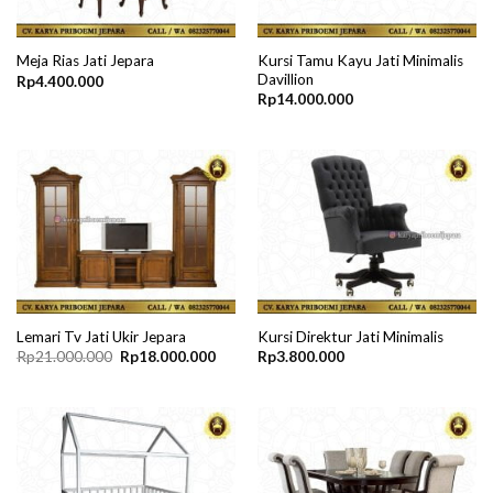
Kursi Tamu Kayu Jati Minimalis
Meja Rias Jati Jepara
Davillion
Rp
4.400.000
Rp
14.000.000
Lemari Tv Jati Ukir Jepara
Kursi Direktur Jati Minimalis
Original
Current
Rp
21.000.000
Rp
18.000.000
Rp
3.800.000
price
price
was:
is:
Rp21.000.000.
Rp18.000.000.