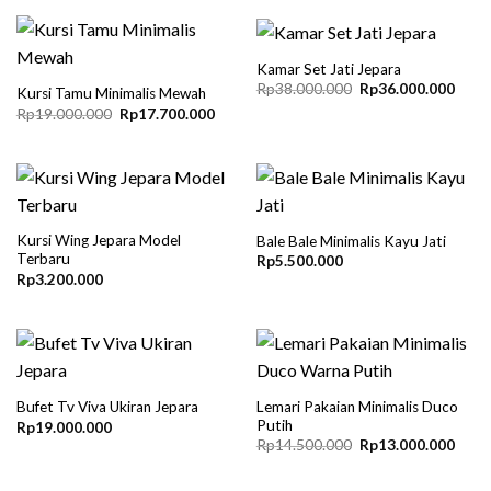
Rp38.000.000.
Rp34.000.000.
Kamar Set Jati Jepara
Original
Curre
Rp
38.000.000
Rp
36.000.000
Kursi Tamu Minimalis Mewah
price
price
Original
Current
Rp
19.000.000
Rp
17.700.000
was:
is:
price
price
Rp38.000.000.
Rp36
was:
is:
Rp19.000.000.
Rp17.700.000.
Kursi Wing Jepara Model
Bale Bale Minimalis Kayu Jati
Terbaru
Rp
5.500.000
Rp
3.200.000
Lemari Pakaian Minimalis Duco
Bufet Tv Viva Ukiran Jepara
Putih
Rp
19.000.000
Original
Curre
Rp
14.500.000
Rp
13.000.000
price
price
was:
is:
Rp14.500.000.
Rp13