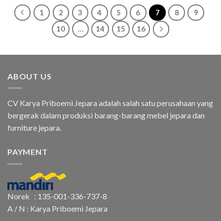
1
2
3
4
5
6
7
8
9
10
…
14
15
16
ABOUT US
CV Karya Priboemi Jepara adalah salah satu perusahaan yang
bergerak dalam produksi barang-barang mebel jepara dan
furniture jepara.
PAYMENT
Norek : 135-001-336-737-8
A / N : Karya Priboemi Jepara