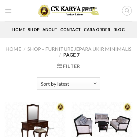
Skip
to
content
HOME
SHOP
ABOUT
CONTACT
CARA ORDER
BLOG
HOME
/
SHOP – FURNITURE JEPARA UKIR MINIMALIS
/
PAGE 7
FILTER