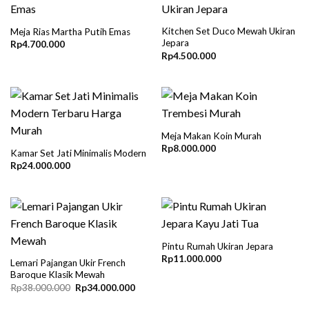
Kitchen Set Duco Mewah Ukiran
Meja Rias Martha Putih Emas
Jepara
Rp
4.700.000
Rp
4.500.000
Meja Makan Koin Murah
Rp
8.000.000
Kamar Set Jati Minimalis Modern
Rp
24.000.000
Pintu Rumah Ukiran Jepara
Rp
11.000.000
Lemari Pajangan Ukir French
Baroque Klasik Mewah
Original
Current
Rp
38.000.000
Rp
34.000.000
price
price
was:
is: