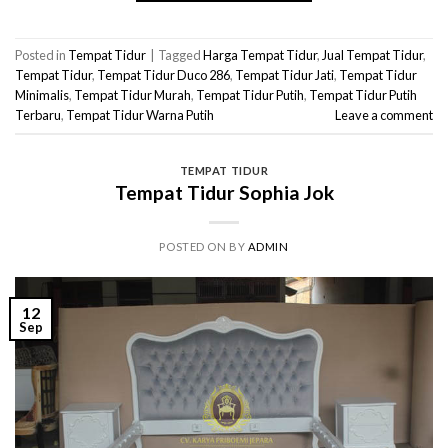
Posted in
Tempat Tidur
|
Tagged
Harga Tempat Tidur
,
Jual Tempat Tidur
,
Tempat Tidur
,
Tempat Tidur Duco 286
,
Tempat Tidur Jati
,
Tempat Tidur
Minimalis
,
Tempat Tidur Murah
,
Tempat Tidur Putih
,
Tempat Tidur Putih
Terbaru
,
Tempat Tidur Warna Putih
Leave a comment
TEMPAT TIDUR
Tempat Tidur Sophia Jok
POSTED ON
BY
ADMIN
12
Sep