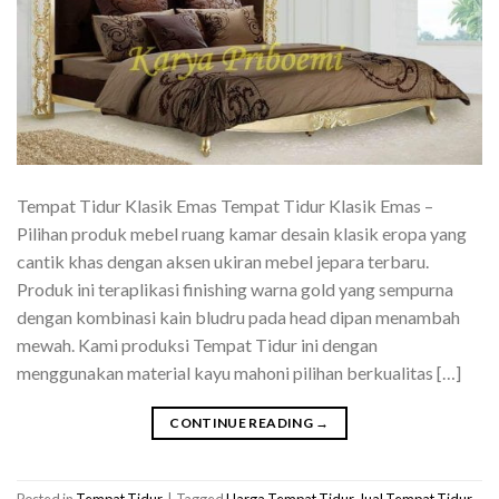
Tempat Tidur Klasik Emas Tempat Tidur Klasik Emas –
Pilihan produk mebel ruang kamar desain klasik eropa yang
cantik khas dengan aksen ukiran mebel jepara terbaru.
Produk ini teraplikasi finishing warna gold yang sempurna
dengan kombinasi kain bludru pada head dipan menambah
mewah. Kami produksi Tempat Tidur ini dengan
menggunakan material kayu mahoni pilihan berkualitas […]
CONTINUE READING
→