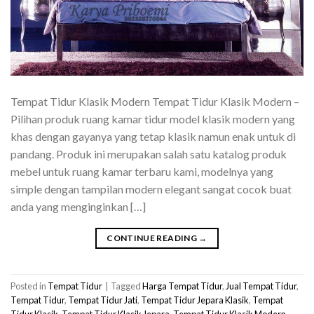
Tempat Tidur Klasik Modern Tempat Tidur Klasik Modern –
Pilihan produk ruang kamar tidur model klasik modern yang
khas dengan gayanya yang tetap klasik namun enak untuk di
pandang. Produk ini merupakan salah satu katalog produk
mebel untuk ruang kamar terbaru kami, modelnya yang
simple dengan tampilan modern elegant sangat cocok buat
anda yang menginginkan […]
CONTINUE READING
→
Posted in
Tempat Tidur
|
Tagged
Harga Tempat Tidur
,
Jual Tempat Tidur
,
Tempat Tidur
,
Tempat Tidur Jati
,
Tempat Tidur Jepara Klasik
,
Tempat