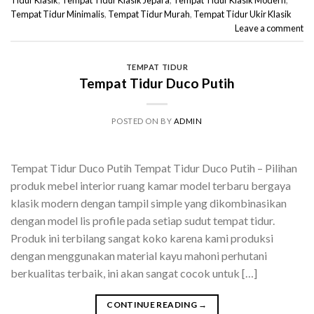
Tidur Klasik
,
Tempat Tidur Klasik Jepara
,
Tempat Tidur Klasik Modern
,
Tempat Tidur Minimalis
,
Tempat Tidur Murah
,
Tempat Tidur Ukir Klasik
Leave a comment
TEMPAT TIDUR
Tempat Tidur Duco Putih
POSTED ON
BY
ADMIN
Tempat Tidur Duco Putih Tempat Tidur Duco Putih – Pilihan
produk mebel interior ruang kamar model terbaru bergaya
klasik modern dengan tampil simple yang dikombinasikan
dengan model lis profile pada setiap sudut tempat tidur.
Produk ini terbilang sangat koko karena kami produksi
dengan menggunakan material kayu mahoni perhutani
berkualitas terbaik, ini akan sangat cocok untuk […]
CONTINUE READING
→