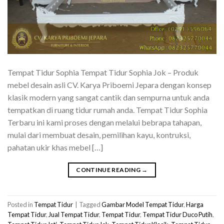
Tempat Tidur Sophia Tempat Tidur Sophia Jok – Produk
mebel desain asli CV. Karya Priboemi Jepara dengan konsep
klasik modern yang sangat cantik dan sempurna untuk anda
tempatkan di ruang tidur rumah anda. Tempat Tidur Sophia
Terbaru ini kami proses dengan melalui bebrapa tahapan,
mulai dari membuat desain, pemilihan kayu, kontruksi,
pahatan ukir khas mebel […]
CONTINUE READING
→
Posted in
Tempat Tidur
|
Tagged
Gambar Model Tempat Tidur
,
Harga
Tempat Tidur
,
Jual Tempat Tidur
,
Tempat Tidur
,
Tempat Tidur Duco Putih
,