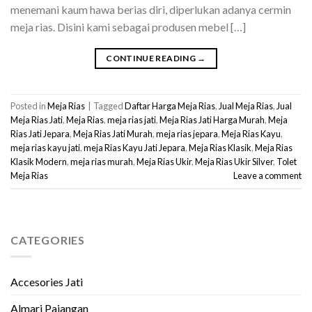
menemani kaum hawa berias diri, diperlukan adanya cermin
meja rias. Disini kami sebagai produsen mebel […]
CONTINUE READING
→
Posted in
Meja Rias
|
Tagged
Daftar Harga Meja Rias
,
Jual Meja Rias
,
Jual
Meja Rias Jati
,
Meja Rias
,
meja rias jati
,
Meja Rias Jati Harga Murah
,
Meja
Rias Jati Jepara
,
Meja Rias Jati Murah
,
meja rias jepara
,
Meja Rias Kayu
,
meja rias kayu jati
,
meja Rias Kayu Jati Jepara
,
Meja Rias Klasik
,
Meja Rias
Klasik Modern
,
meja rias murah
,
Meja Rias Ukir
,
Meja Rias Ukir Silver
,
Tolet
Meja Rias
Leave a comment
CATEGORIES
Accesories Jati
Almari Pajangan