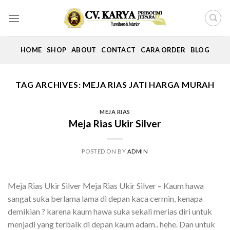
Skip
to
content
HOME
SHOP
ABOUT
CONTACT
CARA ORDER
BLOG
TAG ARCHIVES:
MEJA RIAS JATI HARGA MURAH
MEJA RIAS
Meja Rias Ukir Silver
POSTED ON
BY
ADMIN
Meja Rias Ukir Silver Meja Rias Ukir Silver – Kaum hawa
sangat suka berlama lama di depan kaca cermin, kenapa
demikian ? karena kaum hawa suka sekali merias diri untuk
menjadi yang terbaik di depan kaum adam.. hehe. Dan untuk