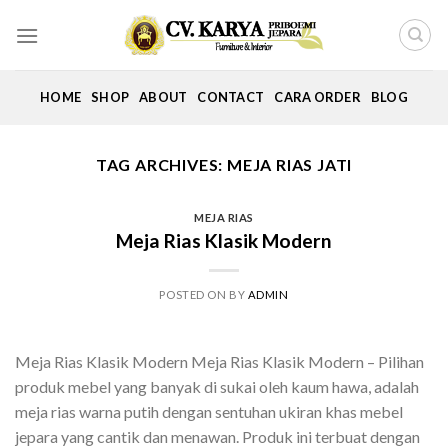
Skip
to
content
HOME
SHOP
ABOUT
CONTACT
CARA ORDER
BLOG
TAG ARCHIVES:
MEJA RIAS JATI
MEJA RIAS
Meja Rias Klasik Modern
POSTED ON
BY
ADMIN
Meja Rias Klasik Modern Meja Rias Klasik Modern – Pilihan
produk mebel yang banyak di sukai oleh kaum hawa, adalah
meja rias warna putih dengan sentuhan ukiran khas mebel
jepara yang cantik dan menawan. Produk ini terbuat dengan