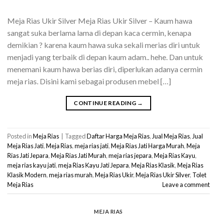
Meja Rias Ukir Silver Meja Rias Ukir Silver – Kaum hawa
sangat suka berlama lama di depan kaca cermin, kenapa
demikian ? karena kaum hawa suka sekali merias diri untuk
menjadi yang terbaik di depan kaum adam.. hehe. Dan untuk
menemani kaum hawa berias diri, diperlukan adanya cermin
meja rias. Disini kami sebagai produsen mebel […]
CONTINUE READING
→
Posted in
Meja Rias
|
Tagged
Daftar Harga Meja Rias
,
Jual Meja Rias
,
Jual
Meja Rias Jati
,
Meja Rias
,
meja rias jati
,
Meja Rias Jati Harga Murah
,
Meja
Rias Jati Jepara
,
Meja Rias Jati Murah
,
meja rias jepara
,
Meja Rias Kayu
,
meja rias kayu jati
,
meja Rias Kayu Jati Jepara
,
Meja Rias Klasik
,
Meja Rias
Klasik Modern
,
meja rias murah
,
Meja Rias Ukir
,
Meja Rias Ukir Silver
,
Tolet
Meja Rias
Leave a comment
MEJA RIAS