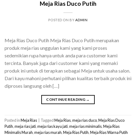
Meja Rias Duco Putih
POSTED ON
BY
ADMIN
Meja Rias Duco Putih Meja Rias Duco Putih merupakan
produk meja rias unggulan kami yang kami proses
sedemikian rupa hanya untuk anda para customer kami
tercinta. Banyak juga dari customer kami yang memaki
produk ini untuk di terapkan sebagai Meja untuk usaha salon.
Dari kayu mahoni perhutani pilihan kualitas terbaik produk ini
diproses langsung oleh […]
CONTINUE READING
→
Posted in
Meja Rias
|
Tagged
Meja Rias
,
meja rias duco
,
Meja Rias Duco
Putih
,
meja rias jati
,
meja rias kayu jati
,
meja rias minimalis
,
Meja Rias
Minimalis Murah
,
meja rias murah
,
Meja Rias Putih
,
Meja Rias Warna Putih