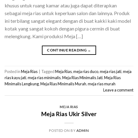
khusus untuk ruang kamar atau juga dapat diterapkan
sebagai meja rias untuk keperluan salon dan lainnya. Produk
ini terbilang sangat elegant dengan di buat kakki kaki model
kotak yang sangat kokoh dengan pigura cermin di buat
melengkung. Kami produksi Meja […]
CONTINUE READING
→
Posted in
Meja Rias
|
Tagged
Meja Rias
,
meja rias duco
,
meja rias jati
,
meja
rias kayu jati
,
meja rias minimalis
,
Meja Rias Minimalis Jati
,
Meja Rias
Minimalis Lengkung
,
Meja Rias Minimalis Murah
,
meja rias murah
Leave a comment
MEJA RIAS
Meja Rias Ukir Silver
POSTED ON
BY
ADMIN