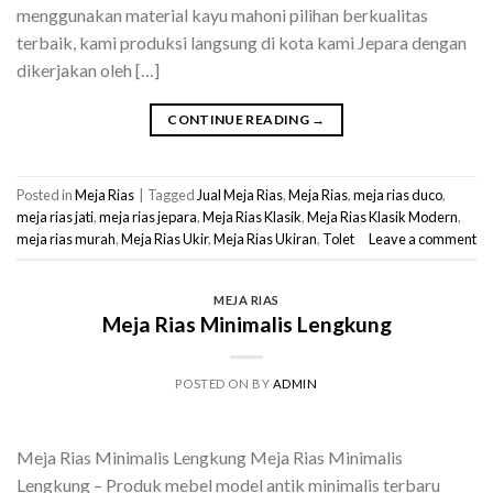
menggunakan material kayu mahoni pilihan berkualitas
terbaik, kami produksi langsung di kota kami Jepara dengan
dikerjakan oleh […]
CONTINUE READING
→
Posted in
Meja Rias
|
Tagged
Jual Meja Rias
,
Meja Rias
,
meja rias duco
,
meja rias jati
,
meja rias jepara
,
Meja Rias Klasik
,
Meja Rias Klasik Modern
,
meja rias murah
,
Meja Rias Ukir
,
Meja Rias Ukiran
,
Tolet
Leave a comment
MEJA RIAS
Meja Rias Minimalis Lengkung
POSTED ON
BY
ADMIN
Meja Rias Minimalis Lengkung Meja Rias Minimalis
Lengkung – Produk mebel model antik minimalis terbaru