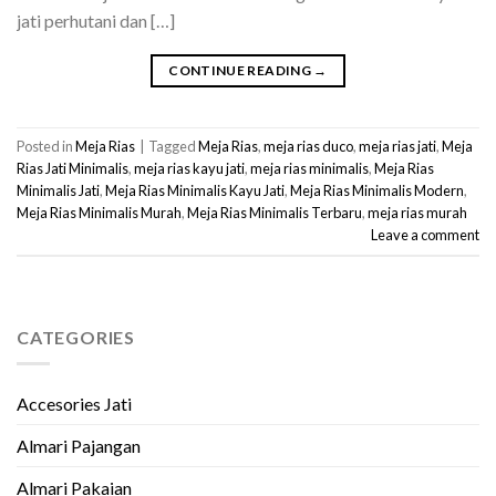
jati perhutani dan […]
CONTINUE READING
→
Posted in
Meja Rias
|
Tagged
Meja Rias
,
meja rias duco
,
meja rias jati
,
Meja
Rias Jati Minimalis
,
meja rias kayu jati
,
meja rias minimalis
,
Meja Rias
Minimalis Jati
,
Meja Rias Minimalis Kayu Jati
,
Meja Rias Minimalis Modern
,
Meja Rias Minimalis Murah
,
Meja Rias Minimalis Terbaru
,
meja rias murah
Leave a comment
CATEGORIES
Accesories Jati
Almari Pajangan
Almari Pakaian