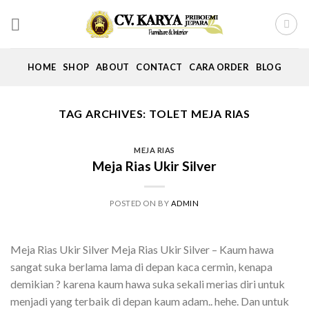
Skip
to
content
HOME
SHOP
ABOUT
CONTACT
CARA ORDER
BLOG
TAG ARCHIVES:
TOLET MEJA RIAS
MEJA RIAS
Meja Rias Ukir Silver
POSTED ON
BY
ADMIN
Meja Rias Ukir Silver Meja Rias Ukir Silver – Kaum hawa
sangat suka berlama lama di depan kaca cermin, kenapa
demikian ? karena kaum hawa suka sekali merias diri untuk
menjadi yang terbaik di depan kaum adam.. hehe. Dan untuk