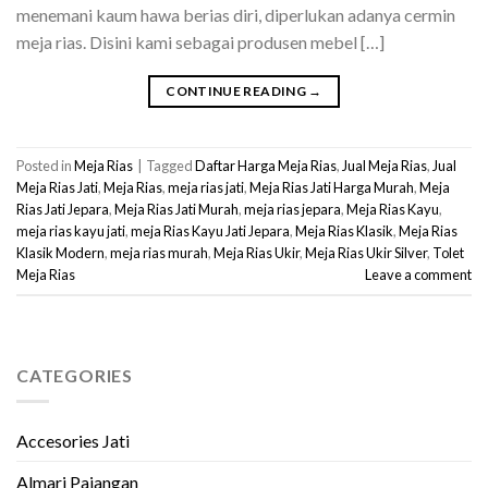
menemani kaum hawa berias diri, diperlukan adanya cermin
meja rias. Disini kami sebagai produsen mebel […]
CONTINUE READING
→
Posted in
Meja Rias
|
Tagged
Daftar Harga Meja Rias
,
Jual Meja Rias
,
Jual
Meja Rias Jati
,
Meja Rias
,
meja rias jati
,
Meja Rias Jati Harga Murah
,
Meja
Rias Jati Jepara
,
Meja Rias Jati Murah
,
meja rias jepara
,
Meja Rias Kayu
,
meja rias kayu jati
,
meja Rias Kayu Jati Jepara
,
Meja Rias Klasik
,
Meja Rias
Klasik Modern
,
meja rias murah
,
Meja Rias Ukir
,
Meja Rias Ukir Silver
,
Tolet
Meja Rias
Leave a comment
CATEGORIES
Accesories Jati
Almari Pajangan