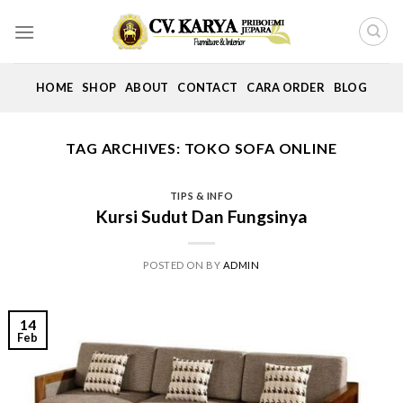
Skip
to
content
HOME
SHOP
ABOUT
CONTACT
CARA ORDER
BLOG
TAG ARCHIVES:
TOKO SOFA ONLINE
TIPS & INFO
Kursi Sudut Dan Fungsinya
POSTED ON
BY
ADMIN
14
Feb