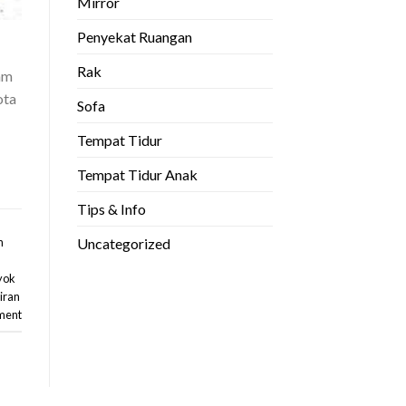
Mirror
Penyekat Ruangan
Rak
am
ota
Sofa
Tempat Tidur
Tempat Tidur Anak
Tips & Info
Uncategorized
n
yok
iran
ment