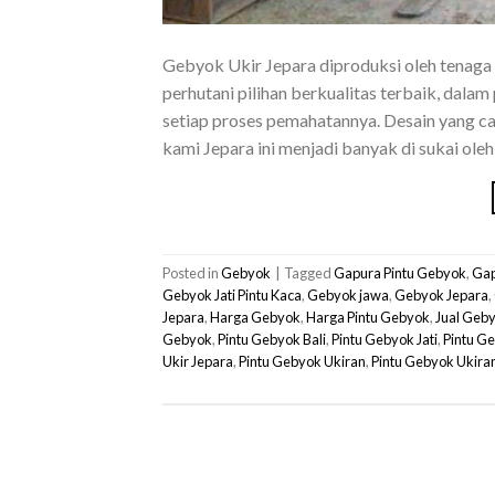
Gebyok Ukir Jepara diproduksi oleh tenaga
perhutani pilihan berkualitas terbaik, dal
setiap proses pemahatannya. Desain yang ca
kami Jepara ini menjadi banyak di sukai ol
Posted in
Gebyok
|
Tagged
Gapura Pintu Gebyok
,
Gap
Gebyok Jati Pintu Kaca
,
Gebyok jawa
,
Gebyok Jepara
,
Jepara
,
Harga Gebyok
,
Harga Pintu Gebyok
,
Jual Geb
Gebyok
,
Pintu Gebyok Bali
,
Pintu Gebyok Jati
,
Pintu G
Ukir Jepara
,
Pintu Gebyok Ukiran
,
Pintu Gebyok Ukira