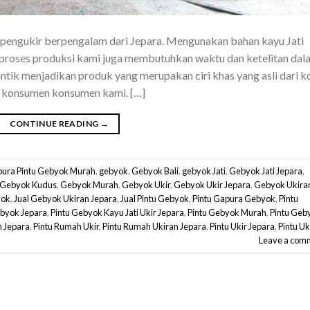
 pengukir berpengalam dari Jepara. Mengunakan bahan kayu Jati
am proses produksi kami juga membutuhkan waktu dan ketelitan dal
ntik menjadikan produk yang merupakan ciri khas yang asli dari k
eh konsumen konsumen kami. […]
CONTINUE READING
→
ura Pintu Gebyok Murah
,
gebyok
,
Gebyok Bali
,
gebyok Jati
,
Gebyok Jati Jepara
,
Gebyok Kudus
,
Gebyok Murah
,
Gebyok Ukir
,
Gebyok Ukir Jepara
,
Gebyok Ukira
yok
,
Jual Gebyok Ukiran Jepara
,
Jual Pintu Gebyok
,
Pintu Gapura Gebyok
,
Pintu
ebyok Jepara
,
Pintu Gebyok Kayu Jati Ukir Jepara
,
Pintu Gebyok Murah
,
Pintu Geb
n Jepara
,
Pintu Rumah Ukir
,
Pintu Rumah Ukiran Jepara
,
Pintu Ukir Jepara
,
Pintu Uk
Leave a com