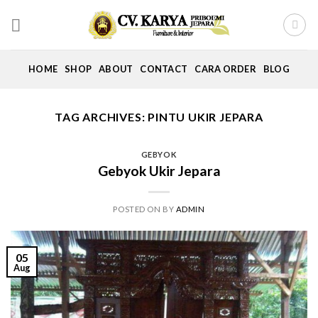
Skip
to
content
HOME
SHOP
ABOUT
CONTACT
CARA ORDER
BLOG
TAG ARCHIVES:
PINTU UKIR JEPARA
GEBYOK
Gebyok Ukir Jepara
POSTED ON
BY
ADMIN
05
Aug