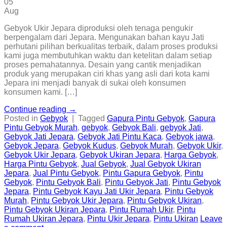
05
Aug
Gebyok Ukir Jepara diproduksi oleh tenaga pengukir
berpengalam dari Jepara. Mengunakan bahan kayu Jati
perhutani pilihan berkualitas terbaik, dalam proses produksi
kami juga membutuhkan waktu dan ketelitan dalam setiap
proses pemahatannya. Desain yang cantik menjadikan
produk yang merupakan ciri khas yang asli dari kota kami
Jepara ini menjadi banyak di sukai oleh konsumen
konsumen kami. […]
Continue reading
→
Posted in
Gebyok
|
Tagged
Gapura Pintu Gebyok
,
Gapura
Pintu Gebyok Murah
,
gebyok
,
Gebyok Bali
,
gebyok Jati
,
Gebyok Jati Jepara
,
Gebyok Jati Pintu Kaca
,
Gebyok jawa
,
Gebyok Jepara
,
Gebyok Kudus
,
Gebyok Murah
,
Gebyok Ukir
,
Gebyok Ukir Jepara
,
Gebyok Ukiran Jepara
,
Harga Gebyok
,
Harga Pintu Gebyok
,
Jual Gebyok
,
Jual Gebyok Ukiran
Jepara
,
Jual Pintu Gebyok
,
Pintu Gapura Gebyok
,
Pintu
Gebyok
,
Pintu Gebyok Bali
,
Pintu Gebyok Jati
,
Pintu Gebyok
Jepara
,
Pintu Gebyok Kayu Jati Ukir Jepara
,
Pintu Gebyok
Murah
,
Pintu Gebyok Ukir Jepara
,
Pintu Gebyok Ukiran
,
Pintu Gebyok Ukiran Jepara
,
Pintu Rumah Ukir
,
Pintu
Rumah Ukiran Jepara
,
Pintu Ukir Jepara
,
Pintu Ukiran
Leave