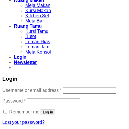
Ruang Makan
Meja Makan
Kursi Makan
Kitchen Set
Meja Bar
Ruang Tamu
Kursi Tamu
Bufet
Lemari Hias
Lemari Jam
Meja Konsol
Login
Newsletter
Login
Username or email address
*
Password
*
Remember me
Log in
Lost your password?