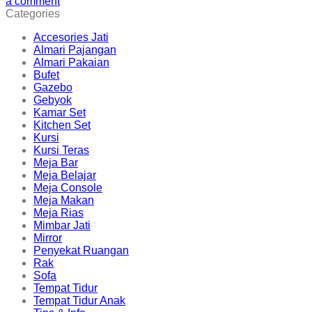
a comment
Categories
Accesories Jati
Almari Pajangan
Almari Pakaian
Bufet
Gazebo
Gebyok
Kamar Set
Kitchen Set
Kursi
Kursi Teras
Meja Bar
Meja Belajar
Meja Console
Meja Makan
Meja Rias
Mimbar Jati
Mirror
Penyekat Ruangan
Rak
Sofa
Tempat Tidur
Tempat Tidur Anak