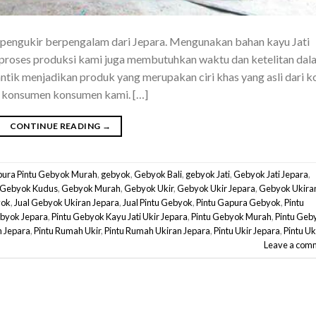
 pengukir berpengalam dari Jepara. Mengunakan bahan kayu Jati
am proses produksi kami juga membutuhkan waktu dan ketelitan dal
ntik menjadikan produk yang merupakan ciri khas yang asli dari k
eh konsumen konsumen kami. […]
CONTINUE READING
→
ura Pintu Gebyok Murah
,
gebyok
,
Gebyok Bali
,
gebyok Jati
,
Gebyok Jati Jepara
,
Gebyok Kudus
,
Gebyok Murah
,
Gebyok Ukir
,
Gebyok Ukir Jepara
,
Gebyok Ukira
yok
,
Jual Gebyok Ukiran Jepara
,
Jual Pintu Gebyok
,
Pintu Gapura Gebyok
,
Pintu
ebyok Jepara
,
Pintu Gebyok Kayu Jati Ukir Jepara
,
Pintu Gebyok Murah
,
Pintu Geb
n Jepara
,
Pintu Rumah Ukir
,
Pintu Rumah Ukiran Jepara
,
Pintu Ukir Jepara
,
Pintu Uk
Leave a com