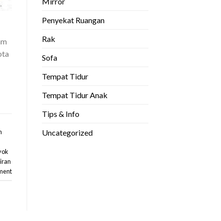
Mirror
Penyekat Ruangan
Rak
am
ota
Sofa
Tempat Tidur
Tempat Tidur Anak
Tips & Info
Uncategorized
n
yok
iran
ment