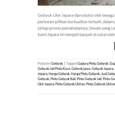
Gebyok Ukir Jepara diproduksi oleh tenaga
perhutani pilihan berkualitas terbaik, dal
setiap proses pemahatannya. Desain yang ca
kami Jepara ini menjadi banyak di sukai ol
Posted in
Gebyok
|
Tagged
Gapura Pintu Gebyok
,
Gap
Gebyok Jati Pintu Kaca
,
Gebyok jawa
,
Gebyok Jepara
,
Jepara
,
Harga Gebyok
,
Harga Pintu Gebyok
,
Jual Geb
Gebyok
,
Pintu Gebyok Bali
,
Pintu Gebyok Jati
,
Pintu G
Ukir Jepara
,
Pintu Gebyok Ukiran
,
Pintu Gebyok Ukira