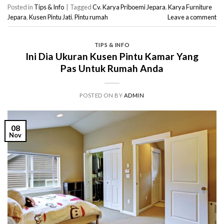
Posted in
Tips & Info
|
Tagged
Cv. Karya Priboemi Jepara
,
Karya Furniture
Jepara
,
Kusen Pintu Jati
,
Pintu rumah
Leave a comment
TIPS & INFO
Ini Dia Ukuran Kusen Pintu Kamar Yang
Pas Untuk Rumah Anda
POSTED ON
BY
ADMIN
08
Nov