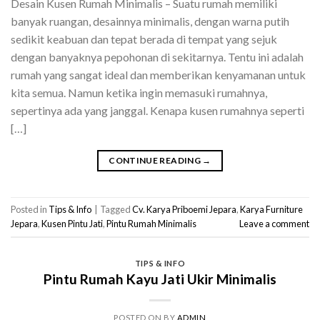
Desain Kusen Rumah Minimalis – Suatu rumah memiliki
banyak ruangan, desainnya minimalis, dengan warna putih
sedikit keabuan dan tepat berada di tempat yang sejuk
dengan banyaknya pepohonan di sekitarnya. Tentu ini adalah
rumah yang sangat ideal dan memberikan kenyamanan untuk
kita semua. Namun ketika ingin memasuki rumahnya,
sepertinya ada yang janggal. Kenapa kusen rumahnya seperti
[…]
CONTINUE READING
→
Posted in
Tips & Info
|
Tagged
Cv. Karya Priboemi Jepara
,
Karya Furniture
Jepara
,
Kusen Pintu Jati
,
Pintu Rumah Minimalis
Leave a comment
TIPS & INFO
Pintu Rumah Kayu Jati Ukir Minimalis
POSTED ON
BY
ADMIN