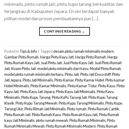
minimalis, pintu rumah jati, pintu kupu tarung berkualitas dan
terjangkau di Kabupaten Jepara. Di sini terdapat banyak
pilihan model dan proses pembuatannya pun […]
CONTINUE READING
→
Posted in
Tips & Info
|
Tagged
desain pintu rumah minimalis modern
,
Gambar Pintu Rumah
,
Harga Pintu Kayu Jati
,
Harga Pintu Rumah
,
Harga
Pintu Rumah Kayu Jati
,
Jual Pintu Jati
,
Jual Pintu Kayu Jati
,
Jual Pintu Rumah
Jati
,
Kusen Pintu Jati
,
model pintu minimalis dari kayu
,
Model Pintu Rumah
,
model pintu rumah minimalis terbaru
,
Pintu Jati
,
Pintu Jati Duco doff
,
Pintu
Jati Jepara
,
Pintu Jati Minimalis
,
Pintu Kamar
,
Pintu Kamar Hotel
,
Pintu kamar
Hotel Minimalis
,
Pintu Kamar Minimalis
,
Pintu Kamar Tidur
,
Pintu Kayu
,
Pintu
Kayu Jati
,
Pintu Kayu Jati Jepara
,
Pintu Kayu Jati Minimalis
,
Pintu Kayu
Minimalis
,
Pintu Kupu Tarung
,
Pintu KuPu Tarung Jati
,
Pintu Kupu Tarung
Klasik
,
Pintu Kupu Tarung Mewah
,
Pintu Kupu Tarung Minimalis
,
Pintu Kupu
Tarung Ukir
,
Pintu Rimah Jati Minimalis
,
Pintu rumah
,
Pintu Rumah Cantik
,
Pintu Rumah Jati
,
Pintu Rumah Kayu
,
Pintu Rumah Kayu Jati
,
Pintu Rumah
kayu Jati Minimalis
,
pintu rumah mewah
,
Pintu Rumah Minimalis
,
Pintu
Rumah Minimalis Mewah
,
Pintu Rumah Minimalis Modern
,
Pintu Rumah