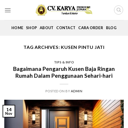
Skip
to
content
HOME
SHOP
ABOUT
CONTACT
CARA ORDER
BLOG
TAG ARCHIVES:
KUSEN PINTU JATI
TIPS & INFO
Bagaimana Pengaruh Kusen Baja Ringan
Rumah Dalam Penggunaan Sehari-hari
POSTED ON
BY
ADMIN
14
Nov