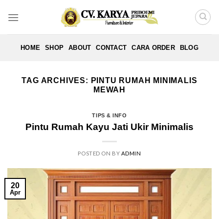
Skip
to
content
HOME
SHOP
ABOUT
CONTACT
CARA ORDER
BLOG
TAG ARCHIVES:
PINTU RUMAH MINIMALIS
MEWAH
TIPS & INFO
Pintu Rumah Kayu Jati Ukir Minimalis
POSTED ON
BY
ADMIN
20
Apr