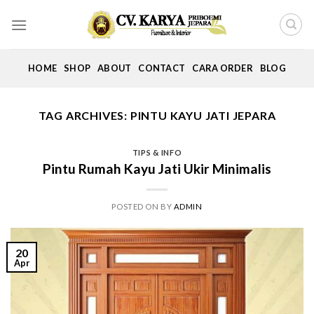
Skip
to
content
HOME
SHOP
ABOUT
CONTACT
CARA ORDER
BLOG
TAG ARCHIVES:
PINTU KAYU JATI JEPARA
TIPS & INFO
Pintu Rumah Kayu Jati Ukir Minimalis
POSTED ON
BY
ADMIN
20
Apr