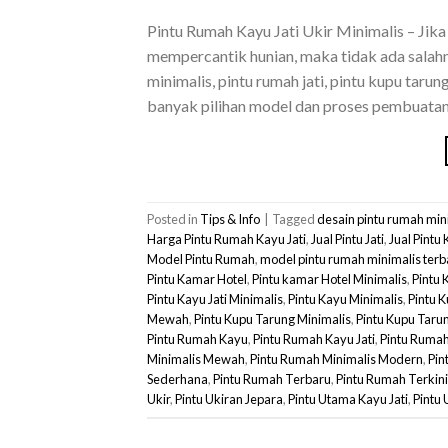
Pintu Rumah Kayu Jati Ukir Minimalis – Ji
mempercantik hunian, maka tidak ada salahn
minimalis, pintu rumah jati, pintu kupu taru
banyak pilihan model dan proses pembuatan
Posted in
Tips & Info
|
Tagged
desain pintu rumah mi
Harga Pintu Rumah Kayu Jati
,
Jual Pintu Jati
,
Jual Pintu 
Model Pintu Rumah
,
model pintu rumah minimalis terb
Pintu Kamar Hotel
,
Pintu kamar Hotel Minimalis
,
Pintu 
Pintu Kayu Jati Minimalis
,
Pintu Kayu Minimalis
,
Pintu 
Mewah
,
Pintu Kupu Tarung Minimalis
,
Pintu Kupu Tarun
Pintu Rumah Kayu
,
Pintu Rumah Kayu Jati
,
Pintu Rumah
Minimalis Mewah
,
Pintu Rumah Minimalis Modern
,
Pin
Sederhana
,
Pintu Rumah Terbaru
,
Pintu Rumah Terkini
Ukir
,
Pintu Ukiran Jepara
,
Pintu Utama Kayu Jati
,
Pintu