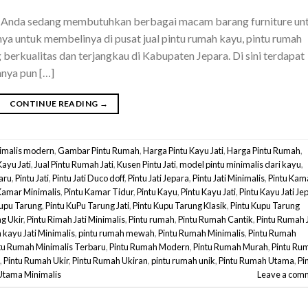
ka Anda sedang membutuhkan berbagai macam barang furniture un
ya untuk membelinya di pusat jual pintu rumah kayu, pintu rumah
ng berkualitas dan terjangkau di Kabupaten Jepara. Di sini terdapat
nya pun […]
CONTINUE READING
→
nimalis modern
,
Gambar Pintu Rumah
,
Harga Pintu Kayu Jati
,
Harga Pintu Rumah
,
Kayu Jati
,
Jual Pintu Rumah Jati
,
Kusen Pintu Jati
,
model pintu minimalis dari kayu
,
aru
,
Pintu Jati
,
Pintu Jati Duco doff
,
Pintu Jati Jepara
,
Pintu Jati Minimalis
,
Pintu Kam
Kamar Minimalis
,
Pintu Kamar Tidur
,
Pintu Kayu
,
Pintu Kayu Jati
,
Pintu Kayu Jati Je
Kupu Tarung
,
Pintu KuPu Tarung Jati
,
Pintu Kupu Tarung Klasik
,
Pintu Kupu Tarung
g Ukir
,
Pintu Rimah Jati Minimalis
,
Pintu rumah
,
Pintu Rumah Cantik
,
Pintu Rumah J
 kayu Jati Minimalis
,
pintu rumah mewah
,
Pintu Rumah Minimalis
,
Pintu Rumah
tu Rumah Minimalis Terbaru
,
Pintu Rumah Modern
,
Pintu Rumah Murah
,
Pintu Ru
,
Pintu Rumah Ukir
,
Pintu Rumah Ukiran
,
pintu rumah unik
,
Pintu Rumah Utama
,
Pi
 Utama Minimalis
Leave a com