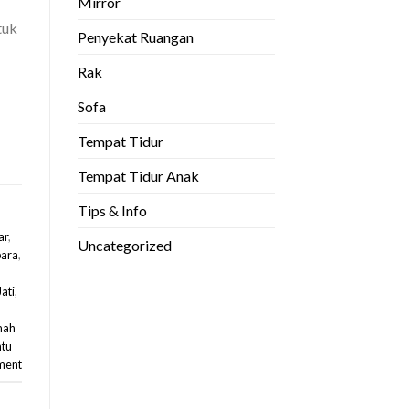
Mirror
tuk
Penyekat Ruangan
Rak
Sofa
Tempat Tidur
Tempat Tidur Anak
Tips & Info
ar
,
Uncategorized
para
,
ati
,
mah
ntu
ment